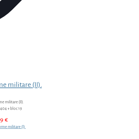
e militare (II).
e militare (II).
404 + bloc 19
49
€