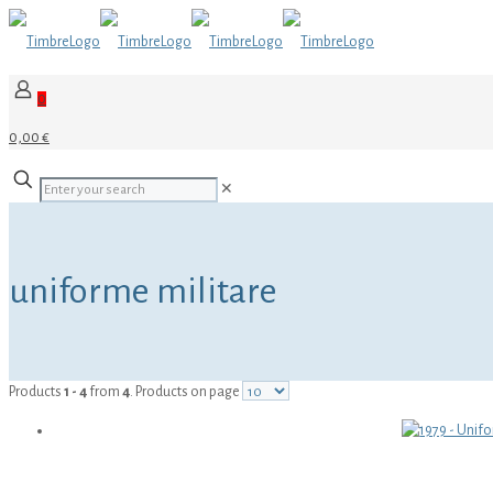
0
0,00 €
✕
uniforme militare
Products
1 - 4
from
4
. Products on page