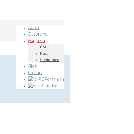
Acasa
Despre noi
Magazin
Cos
Plata
Contul meu
Blog
Contact
Romanian
English