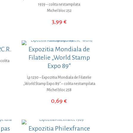
1939 – colita nestampilata
Michel bloc 252
3,99
€
.C.R.
Expozitia Mondiala de
Filatelie „World Stamp
 colita
Expo 89”
Lp.1230 – Expozitia Mondiala de Filatelie
„World Stamp Expo 89” – colita nestampilata
Michel bloc 258
0,69
€
 pas
Expozitia Philexfrance