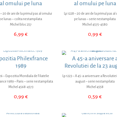
al omului pe luna
al omului pe luna
 – 20 de ani de la primul pas al omului
Lp.1228 – 20 de ani de la primul pas al
pe lunas – colita nestampilata
pe lunas – serie nestampilata
Michel bloc 257
Michel 4575-4580
6,99
€
0,99
€
pozitia Philexfrance
A 45-a aniversare 
1989
Revolutiei de la 23 au
26 – Expozitia Mondiala de Filatelie
Lp.1223 – A 45-a aniversare a Revolutiei 
ance 1989 – Paris – serie nestampilata
august – serie nestampilata
Michel 4568-4573
Michel 4558
0,99
€
0,59
€