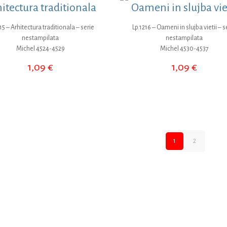
itectura traditionala
Oameni in slujba vie
15 – Arhitectura traditionala – serie
Lp.1216 – Oameni in slujba vietii – s
nestampilata
nestampilata
Michel 4524-4529
Michel 4530-4537
1,09
€
1,09
€
1
2