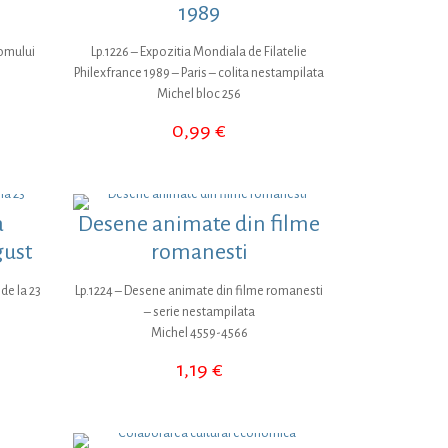
1989
 omului
Lp.1226 – Expozitia Mondiala de Filatelie
Philexfrance 1989 – Paris – colita nestampilata
Michel bloc 256
0,99
€
a
Desene animate din filme
gust
romanesti
de la 23
Lp.1224 – Desene animate din filme romanesti
– serie nestampilata
Michel 4559-4566
1,19
€