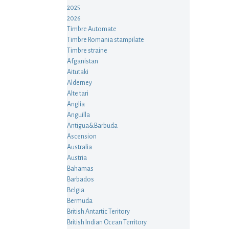
2025
2026
Timbre Automate
Timbre Romania stampilate
Timbre straine
Afganistan
Aitutaki
Alderney
Alte tari
Anglia
Anguilla
Antigua&Barbuda
Ascension
Australia
Austria
Bahamas
Barbados
Belgia
Bermuda
British Antartic Teritory
British Indian Ocean Territory