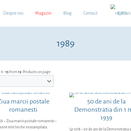
Despre noi
Magazin
Blog
Contact
Roman
1989
s
1 - 15
from
19
. Products on page
Ziua marcii postale
50 de ani de la
romanesti
Demonstratia din 1 
1939
5b – Ziua marcii postale romanesti –
serie tete beche nestampilata
Lp.1218 – 50 de ani de la Demonstratia d