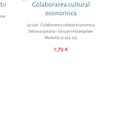
tii
Colaborarea cultural
economica
erie
Lp.1221 -Colaborarea cultural economica
Intereuropeana – blocuri nestampilate
Michel b;oc 254-255
1,79
€