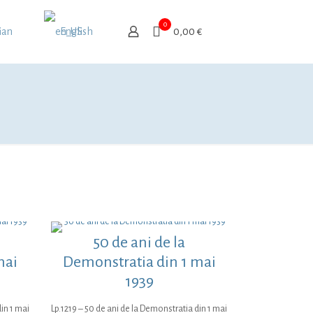
0
ian
English
0,00 €
50 de ani de la
mai
Demonstratia din 1 mai
1939
in 1 mai
Lp.1219 – 50 de ani de la Demonstratia din 1 mai