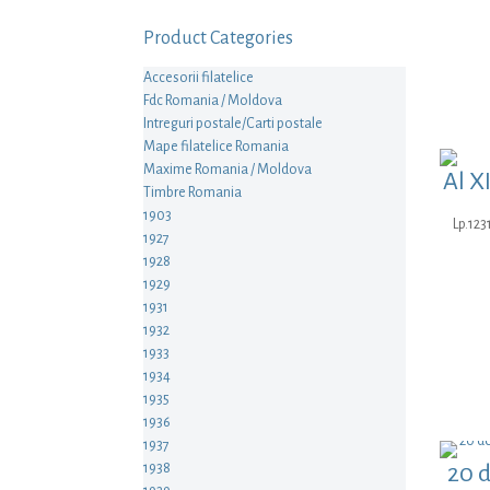
Product Categories
Accesorii filatelice
Fdc Romania / Moldova
Intreguri postale/Carti postale
Mape filatelice Romania
Maxime Romania / Moldova
Al X
Timbre Romania
1903
Lp.123
1927
1928
1929
1931
1932
1933
1934
1935
1936
1937
20 d
1938