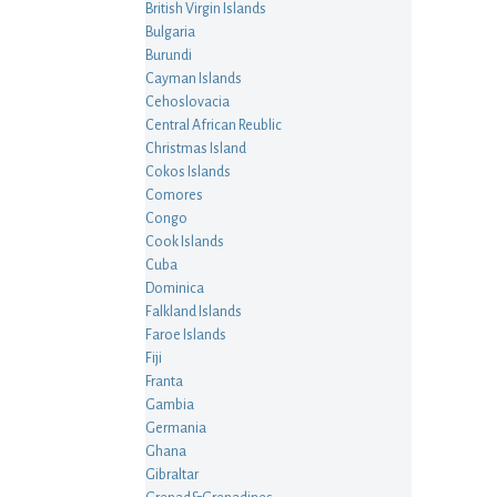
British Virgin Islands
Bulgaria
Burundi
Cayman Islands
Cehoslovacia
Central African Reublic
Christmas Island
Cokos Islands
Comores
Congo
Cook Islands
Cuba
Dominica
Falkland Islands
Faroe Islands
Fiji
Franta
Gambia
Germania
Ghana
Gibraltar