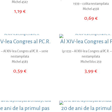
Michel 4567
1939 – colita nestampilata
Michel 4558
1,19
€
0,69
€
IV-lea Congres al P.C.R.
Al XIV-lea Congres al P
1 – Al XIV-lea Congres al P.C.R. – serie
Lp.1232 – Al XIV-lea Congres al P.C.R. –
nestampilata
nestampilata
Michel 4583
Michel bloc 259
0,59
€
3,99
€
e ani de la primul pas
20 de ani de la primul