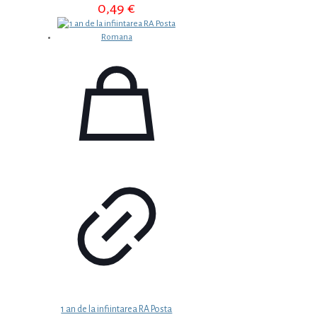
0,49
€
1 an de la infiintarea RA Posta