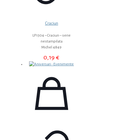
Craciun
LP.1304 – Craciun – serie
nestampilata
Michel 4849
0,19
€