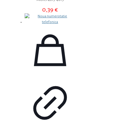
0,39
€