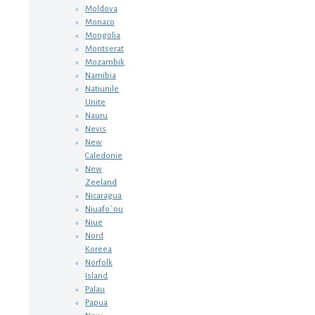
Moldova
Monaco
Mongolia
Montserat
Mozambik
Namibia
Natiunile
Unite
Nauru
Nevis
New
Caledonie
New
Zeeland
Nicaragua
Niuafo`ou
Niue
Nord
Koreea
Norfolk
Island
Palau
Papua