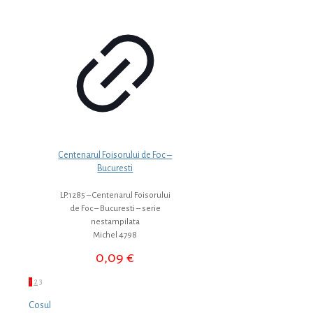
Centenarul Foisorului de Foc –
Bucuresti
LP.1285 – Centenarul Foisorului
de Foc – Bucuresti – serie
nestampilata
Michel 4798
0,09
€
1
2
3
Cosul