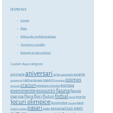
DESPRE NOI
Livrare
Plata
Politica de confidentialitate
Termeni si conditii
Retrage-te din contract
Cautare dupa categorie
aniversari
animale
aviatie
arta
automobile
cosmos
ciuperci
caini
centenare
avioane
cai
congrese
craciun
europa
emisiuni comune
costume
fauna
expozitii
evenimente
fauna
fotbal
marina
flora
flori
fluturi
insecte
fructe
jocuri olimpice
locomotive
nave
muzee
pasari
personalitati
pesti
orase
paste
orhidee