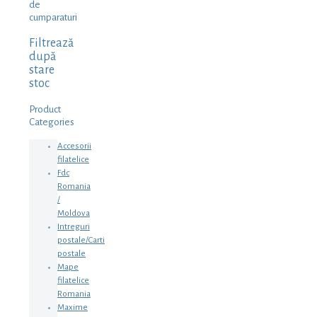
de
cumparaturi
Filtrează
după
stare
stoc
Product
Categories
Accesorii
filatelice
Fdc
Romania
/
Moldova
Intreguri
postale/Carti
postale
Mape
filatelice
Romania
Maxime