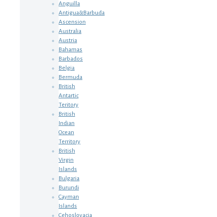
Anguilla
Antigua&Barbuda
Ascension
Australia
Austria
Bahamas
Barbados
Belgia
Bermuda
British
Antartic
Teritory
British
Indian
Ocean
Territory
British
Virgin
Islands
Bulgaria
Burundi
Cayman
Islands
Cehoslovacia