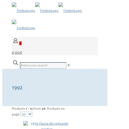
0
0,00 €
✕
1992
Products
1 - 15
from
36
. Products on
page