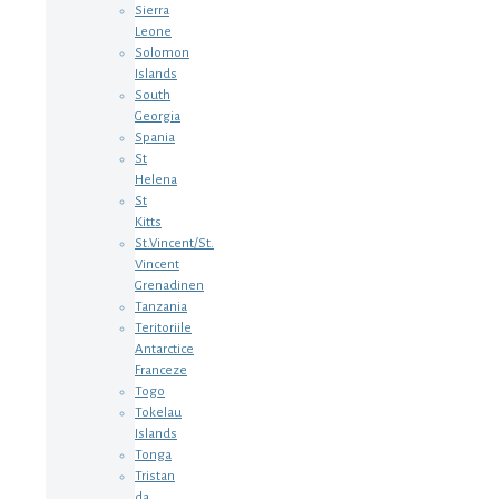
Sierra
Leone
Solomon
Islands
South
Georgia
Spania
St
Helena
St
Kitts
St.Vincent/St.
Vincent
Grenadinen
Tanzania
Teritoriile
Antarctice
Franceze
Togo
Tokelau
Islands
Tonga
Tristan
da