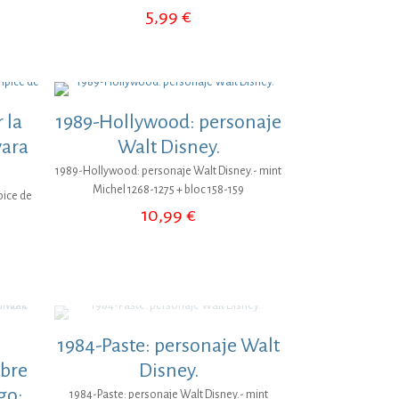
5,99
€
 la
1989-Hollywood: personaje
vara
Walt Disney.
1989-Hollywood: personaje Walt Disney.- mint
Michel 1268-1275 + bloc 158-159
pice de
10,99
€
1984-Paste: personaje Walt
mbre
Disney.
go:
1984-Paste: personaje Walt Disney.- mint