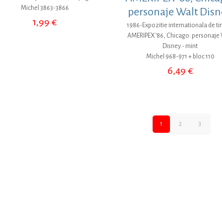
Michel 3863-3866
personaje Walt Disn
1,99
€
1986-Expozitie internationala de t
AMERIPEX ’86, Chicago: personaje 
Disney.- mint
Michel 968-971 + bloc 110
6,49
€
1
2
3