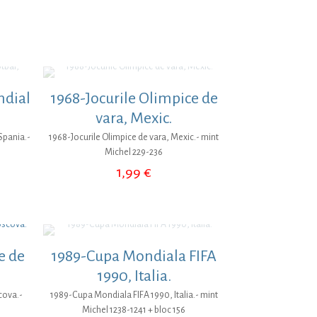
7
țul
ent
:
9 €.
ndial
1968-Jocurile Olimpice de
vara, Mexic.
Spania.-
1968-Jocurile Olimpice de vara, Mexic.- mint
Michel 229-236
1,99
€
e de
1989-Cupa Mondiala FIFA
1990, Italia.
cova.-
1989-Cupa Mondiala FIFA 1990, Italia.- mint
Michel 1238-1241 + bloc 156