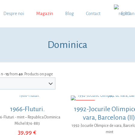
Despre noi
Magazin
Blog
Contact
Roman
Dominica
s
1 - 15
from
40
. Products on page
REDUCERI
1966-Fluturi.
1992-Jocurile Olimpic
vara, Barcelona (II)
6-Fluturi.- mint – Republica Dominica
Michel 876-883
1992-Jocurile Olimpice de vara, Barcelon
39,99
€
mint