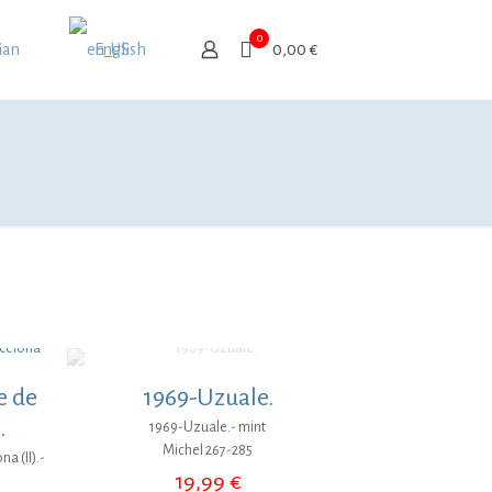
0
ian
English
0,00 €
e de
1969-Uzuale.
.
1969-Uzuale.- mint
Michel 267-285
a (II).-
19,99
€