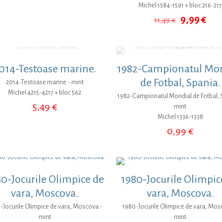
Michel 1584-1591 + bloc 216-21
Prețul
Pre
9,99
€
11,49
€
inițial
cur
a
este
fost:
9,9
11,49 €.
014-Testoase marine.
1982-Campionatul Mo
de Fotbal, Spania.
2014-Testoase marine.- mint
Michel 4215-4217 + bloc 562
1982-Campionatul Mondial de Fotbal, 
5,49
€
mint
Michel 1336-1338
0,99
€
0-Jocurile Olimpice de
1980-Jocurile Olimpic
vara, Moscova.
vara, Moscova.
-Jocurile Olimpice de vara, Moscova.-
1980-Jocurile Olimpice de vara, Mos
mint
mint