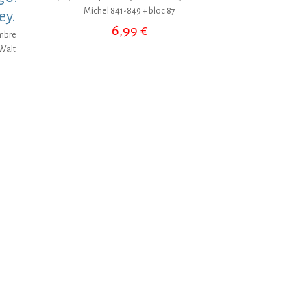
Michel 841-849 + bloc 87
ey.
6,99
€
imbre
Walt