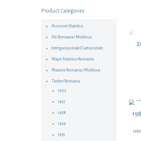
Product Categories
Accesorii filatelice
Fdc Romania / Moldova
2
Intreguri postale/Carti postale
Mape filatelice Romania
Maxime Romania / Moldova
Timbre Romania
1903
1927
198
1928
1929
1980
1931