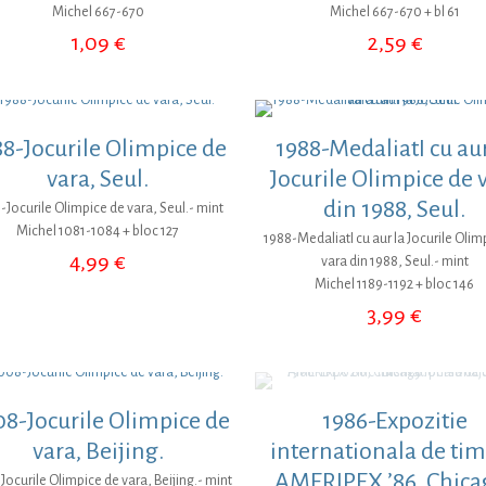
Michel 667-670
Michel 667-670 + bl 61
1,09
€
2,59
€
88-Jocurile Olimpice de
1988-MedaliatI cu aur
vara, Seul.
Jocurile Olimpice de 
din 1988, Seul.
-Jocurile Olimpice de vara, Seul.- mint
Michel 1081-1084 + bloc 127
1988-MedaliatI cu aur la Jocurile Olim
4,99
€
vara din 1988, Seul.- mint
Michel 1189-1192 + bloc 146
3,99
€
8-Jocurile Olimpice de
1986-Expozitie
vara, Beijing.
internationala de ti
AMERIPEX ’86, Chica
ocurile Olimpice de vara, Beijing.- mint