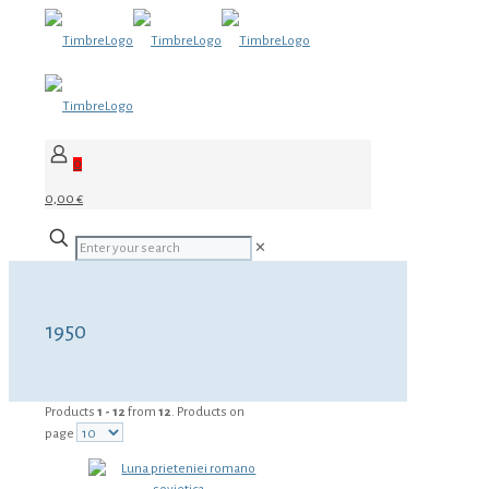
0
0,00 €
✕
1950
Products
1 - 12
from
12
. Products on
page