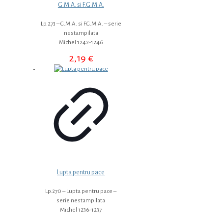
G.M.A. si F.G.M.A.
Lp.273 – G.M.A. si F.G.M.A. – serie
nestampilata
Michel 1242-1246
2,19
€
Lupta pentru pace
Lp.270 – Lupta pentru pace –
serie nestampilata
Michel 1236-1237