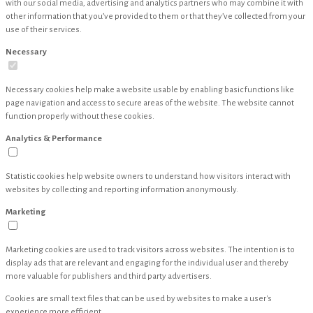
with our social media, advertising and analytics partners who may combine it with
other information that you’ve provided to them or that they’ve collected from your
use of their services.
Necessary
Necessary cookies help make a website usable by enabling basic functions like
page navigation and access to secure areas of the website. The website cannot
function properly without these cookies.
Analytics & Performance
Statistic cookies help website owners to understand how visitors interact with
websites by collecting and reporting information anonymously.
Marketing
Marketing cookies are used to track visitors across websites. The intention is to
display ads that are relevant and engaging for the individual user and thereby
more valuable for publishers and third party advertisers.
Cookies are small text files that can be used by websites to make a user's
experience more efficient.