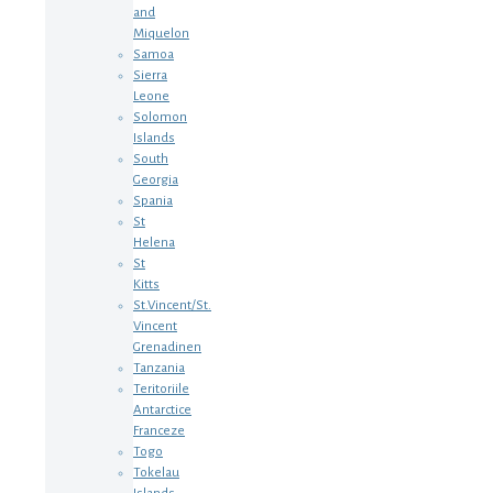
and
Miquelon
Samoa
Sierra
Leone
Solomon
Islands
South
Georgia
Spania
St
Helena
St
Kitts
St.Vincent/St.
Vincent
Grenadinen
Tanzania
Teritoriile
Antarctice
Franceze
Togo
Tokelau