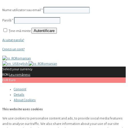
Nume utilizator sau email
*
Parolă
*
Autentificare
Ține-mă minte
Ai uitat parola?
Creezi un cont?
Romanian
English
Romanian
Select your currency
RON
Leu românesc
EUR
Euro
Consent
Details
About
Cookies
This website uses cookies
We use cookies to personalise content and ads, to provide social media features
and to analyse our traffic. We also share information about your use of our site