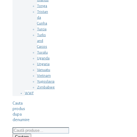
Islands
Tonga
Tristan
da
Cunha
Turcia
Turks
and
Caicos
Tuvalu
Uganda
Ungaria
Vanuatu
Vietnam
Yugoslavia
Zimbabwe
WWF
Cauta
produs
dupa
denumire
Caută
după:
Cautare