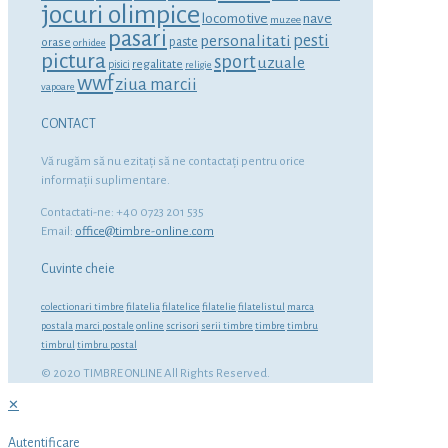
jocuri olimpice
locomotive
nave
muzee
pasari
personalitati
pesti
orase
paste
orhidee
pictura
sport
uzuale
regalitate
pisici
religie
wwf
ziua marcii
vapoare
CONTACT
Vă rugăm să nu ezitaţi să ne contactaţi pentru orice
informaţii suplimentare.
Contactati-ne: +40 0723 201 535
Email:
office@timbre-online.com
Cuvinte cheie
colectionari timbre
filatelia
filatelice
filatelie
filatelistul
marca
postala
marci postale
online
scrisori
serii timbre
timbre
timbru
timbrul
timbru postal
© 2020 TIMBRE ONLINE All Rights Reserved.
✕
Autentificare