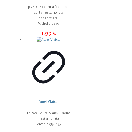
Lp.260 – Expozitia filatelica. –
colita nestampilata
nedantelata.
Michel bloc 39
1,99
€
Aurel Vlaicu.
Lp.269 – Aurel Vlaicu. – serie
nestampilata
Michel 1233-1235