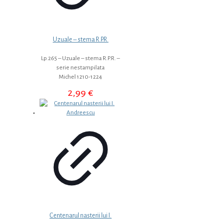
Uzuale – stema R.P.R.
Lp.265 – Uzuale – stema R.P.R. –
serie nestampilata
Michel 1210-1224
2,99
€
Centenarul nasterii lui I.