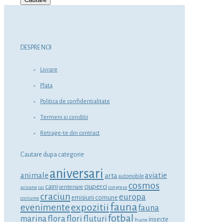
DESPRE NOI
Livrare
Plata
Politica de confidentialitate
Termeni si conditii
Retrage-te din contract
Cautare dupa categorie
aniversari
animale
aviatie
arta
automobile
cosmos
ciuperci
caini
centenare
avioane
cai
congrese
craciun
europa
emisiuni comune
costume
fauna
expozitii
evenimente
fauna
fotbal
marina
flora
flori
fluturi
insecte
fructe