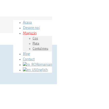
Acasa
Despre noi
Magazin
Cos
Plata
Contul meu
Blog
Contact
Romanian
English