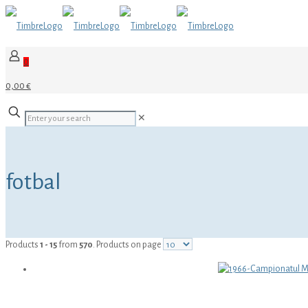
0
0,00 €
✕
fotbal
Products
1 - 15
from
570
. Products on page