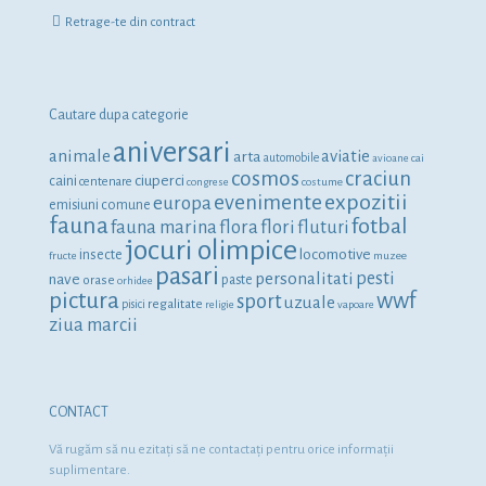
Retrage-te din contract
Cautare dupa categorie
aniversari
animale
aviatie
arta
automobile
avioane
cai
cosmos
craciun
ciuperci
caini
centenare
congrese
costume
expozitii
evenimente
europa
emisiuni comune
fauna
fotbal
fauna marina
flora
flori
fluturi
jocuri olimpice
locomotive
insecte
fructe
muzee
pasari
personalitati
pesti
nave
orase
paste
orhidee
pictura
wwf
sport
uzuale
regalitate
pisici
religie
vapoare
ziua marcii
CONTACT
Vă rugăm să nu ezitaţi să ne contactaţi pentru orice informaţii
suplimentare.