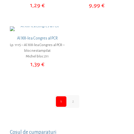
1,29
€
9,99
€
Al XIII-lea Congres al PCR
Lp. 1115 – Al XIII-lea Congres al PCR –
bloc nestampilat
Michel bloc 211
1,39
€
1
2
Cosul de cumparaturi