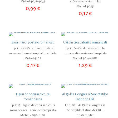
Michel 4072-4075
si Crisan – nestampilat
Michel 4095
0,99
€
0,17
€
Ziua marcii postale romanesti
Cai din crescatoriile romanesti
Lp. 1114a – Ziua marcii postale
Lp. 1110 – Cai din crescatoriile
romanesti – nestampilat cu vinieta
romanesti – serie nestampilata
Michel 4102
Michel 4077-4082
0,17
€
1,29
€
Figuri de copii in pictura
Al 25-lea Congres al Societatilor
romaneasca
Latine de ORL
Lp. 1113 – Figuri de copii in pictura
Lp. 1102 – Al 25-lea Congres al
romaneasca – serie nestampilata
Societatilor Latine de ORL –
Michel 4096-4101
nestampilat