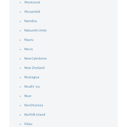
Montserat
Mozambik
Namibia
Natiunile Unite
Nauru
Nevis
New Caledonie
New Zeeland
Nicaragua
Niuafo`ou
Niue
Nord Koreea
Norfolk Island
Palau