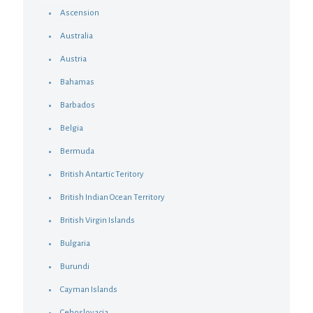
Ascension
Australia
Austria
Bahamas
Barbados
Belgia
Bermuda
British Antartic Teritory
British Indian Ocean Territory
British Virgin Islands
Bulgaria
Burundi
Cayman Islands
Cehoslovacia