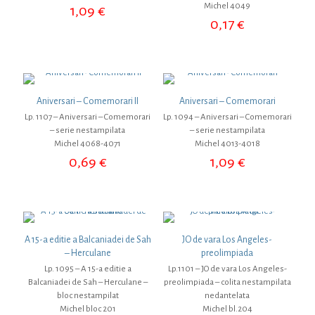
Michel 4049
1,09
€
0,17
€
Aniversari – Comemorari II
Aniversari – Comemorari
Lp. 1107 – Aniversari – Comemorari
Lp. 1094 – Aniversari – Comemorari
– serie nestampilata
– serie nestampilata
Michel 4068-4071
Michel 4013-4018
0,69
€
1,09
€
A 15-a editie a Balcaniadei de Sah
JO de vara Los Angeles-
– Herculane
preolimpiada
Lp. 1095 – A 15-a editie a
Lp.1101 – JO de vara Los Angeles-
Balcaniadei de Sah – Herculane –
preolimpiada – colita nestampilata
bloc nestampilat
nedantelata
Michel bloc 201
Michel bl.204