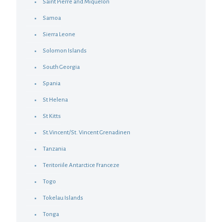
Saint Pierre and Miquelon
Samoa
Sierra Leone
Solomon Islands
South Georgia
Spania
St Helena
St Kitts
St.Vincent/St. Vincent Grenadinen
Tanzania
Teritoriile Antarctice Franceze
Togo
Tokelau Islands
Tonga