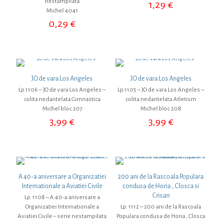
nestampilata
1,29
€
Michel 4041
0,29
€
JO de vara Los Angeles
JO de vara Los Angeles
Lp.1106 – JO de vara Los Angeles –
Lp.1105 – JO de vara Los Angeles –
colita nedantelata Gimnastica
colita nedantelata Atletism
Michel bloc 207
Michel bloc 208
3,99
€
3,99
€
A 40-a aniversare a Organizatiei
200 ani de la Rascoala Populara
Internationale a Aviatiei Civile
condusa de Horia , Closca si
Crisan
Lp. 1108 – A 40-a aniversare a
Organizatiei Internationale a
Lp. 1112 – 200 ani de la Rascoala
Aviatiei Civile – serie nestampilata
Populara condusa de Horia , Closca