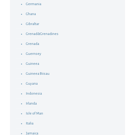
Germania
Ghana
Gibraltar
Grenad&Grenadines
Grenada
Guernsey
Guineea
Guineea Biisau
Guyana
Indonesia
Irlanda
Isle of Man
Italia
Jamaica