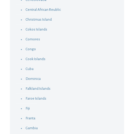
Central African Reublic
Christmas Island
Cokos Islands
Comores
Congo
Cook Islands
Cuba
Dominica
Falkland Islands
Faroe Islands
Fiji
Franta
Gambia