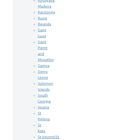
Portugalia-
Madeira
Rarotonga
Rusia
Rwanda
Saint
Lucia
Saint
Pierre
and
Miquelon
Samoa
Sierra
Leone
Solomon
Islands
South
Georgia
Spania
St
Helena
St
Kitts
St.Vincent/St.