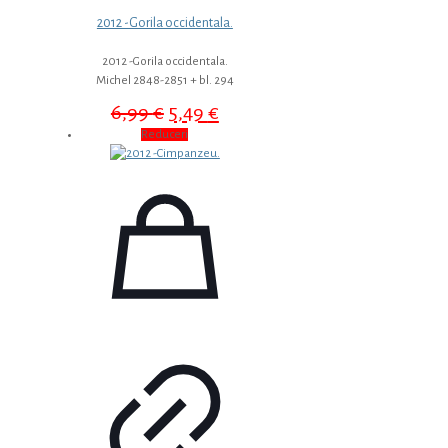
2012 -Gorila occidentala.
2012 -Gorila occidentala.
Michel 2848-2851 + bl. 294
Prețul
Prețul
6,99
€
5,49
€
inițial
curent
Reduceri
a
este:
fost:
5,49 €.
6,99 €.