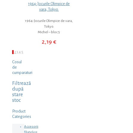
1964-Jocurile Olimpice de
vara, Tokyo.
1964-Jocurile Olimpice de vara,
Tokyo.
Michel – bloc 5
2,19
€
1
2
3
4
5
Cosul
de
cumparaturi
Filtrează
după
stare
stoc
Product
Categories
Accesorii
filatelice