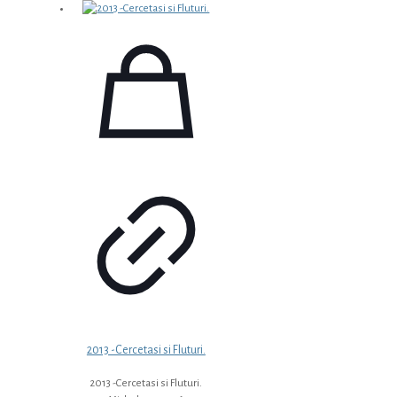
inițial
curent
a
este:
fost:
5,49 €.
7,49 €.
2013 -Cercetasi si Fluturi.
2013 -Cercetasi si Fluturi.