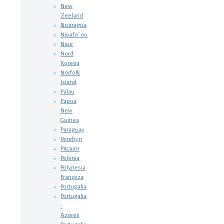
New
Zeeland
Nicaragua
Niuafo`ou
Niue
Nord
Koreea
Norfolk
Island
Palau
Papua
New
Guinea
Paraguay
Penrhyn
Pitcairn
Polonia
Polynesia
Franceza
Portugalia
Portugalia
-
Azores