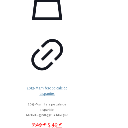
2013-Mamifere pe cale de
disparitie.
2013-Mamifere pe cale de
disparitie.
Michel – 3308-3311 + bloc 386
Prețul
Prețul
7,49
€
5,49
€