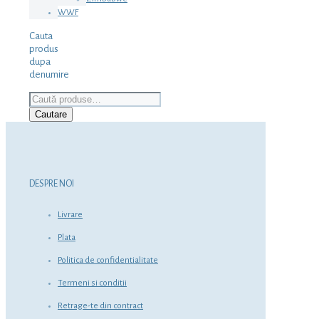
WWF
Cauta
produs
dupa
denumire
Caută
după:
Cautare
DESPRE NOI
Livrare
Plata
Politica de confidentialitate
Termeni si conditii
Retrage-te din contract