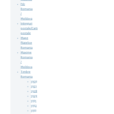
Fdc
Romania
/
Moldova
Intreguri
postale/Carti
postale
Mape
filatelice
Romania
Maxime
Romania
/
Moldova
Timbre
Romania
1903
1927
1928
1929
1931
1932
1933