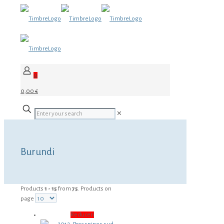
0
0,00 €
✕
Burundi
Products
1 - 15
from
75
. Products on
page
Reduceri