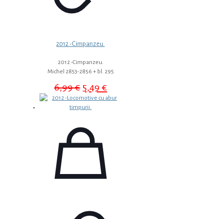
2012 -Cimpanzeu.
2012 -Cimpanzeu.
Michel 2853-2856 + bl. 295
Prețul
Prețul
6,99
€
5,49
€
inițial
curent
a
este:
fost:
5,49 €.
6,99 €.