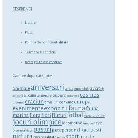
DESPRE NOI
Livrare
Plata
Politica de confidentialitate
Termeni si conditii
Retrage-te din contract
Cautare dupa categorie
aniversari
animale
aviatie
arta
automobile
cosmos
ciuperci
caini
centenare
avioane
cai
congrese
craciun
europa
emisiuni comune
costume
fauna
expozitii
evenimente
fauna
fotbal
marina
flora
flori
fluturi
insecte
fructe
jocuri olimpice
locomotive
nave
muzee
pasari
personalitati
pesti
orase
paste
orhidee
pictura
sport
uzuale
regalitate
pisici
religie