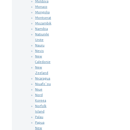
Moldova
Monaco
Mongolia
Montserat
Mozambik
Namibia
Natiunile
Unite
Nauru
Nevis
New
Caledonie
New
Zeeland
Nicaragua
Niuafo`ou
Niue
Nord
Koreea
Norfolk
Island
Palau
Papua
New