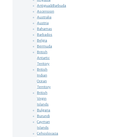
Antigua&Barbuda
Ascension
Australia
Austria
Bahamas
Barbados
Belgia
Bermuda
British
Antartic
Teritory
British
Indian
Ocean
Territory
British
Virgin
Islands
Bulgaria
Burundi
Cayman
Islands
Cehoslovacia