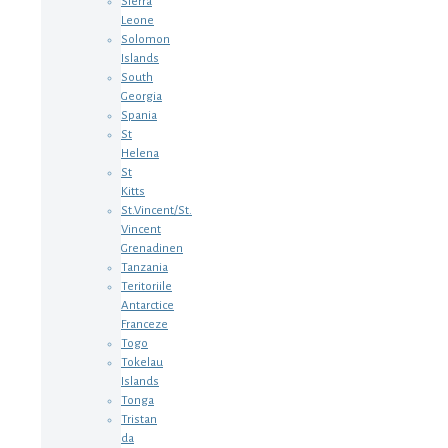
Sierra
Leone
Solomon
Islands
South
Georgia
Spania
St
Helena
St
Kitts
St.Vincent/St.
Vincent
Grenadinen
Tanzania
Teritoriile
Antarctice
Franceze
Togo
Tokelau
Islands
Tonga
Tristan
da