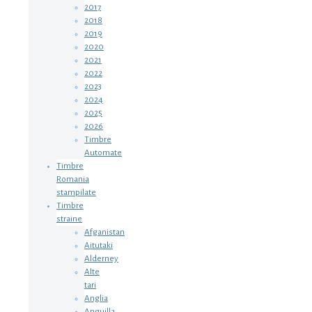
2017
2018
2019
2020
2021
2022
2023
2024
2025
2026
Timbre
Automate
Timbre
Romania
stampilate
Timbre
straine
Afganistan
Aitutaki
Alderney
Alte
tari
Anglia
Anguilla