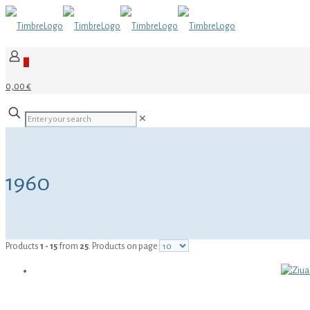
0
0,00 €
✕
1960
Products
1 - 15
from
25
. Products on page