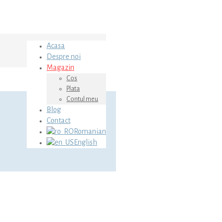
Acasa
Despre noi
Magazin
Cos
Plata
Contul meu
Blog
Contact
Romanian
English