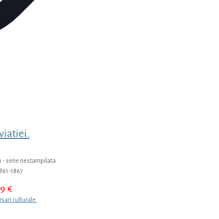
viatiei.
i.- serie nestampilata
1861-1867
99
€