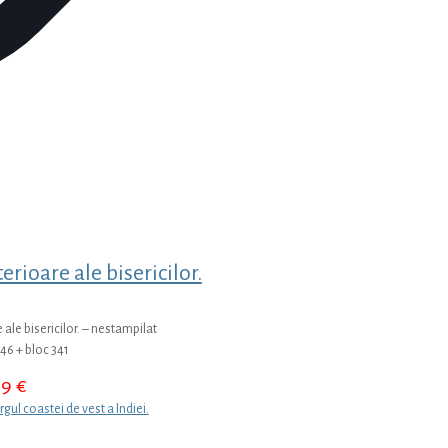
erioare ale bisericilor.
 ale bisericilor. – nestampilat
46 + bloc 341
99
€