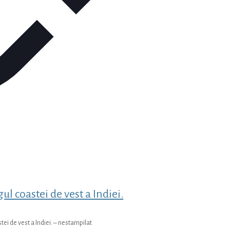
gul coastei de vest a Indiei.
stei de vest a Indiei. – nestampilat