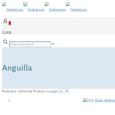
0
0,00 €
✕
Anguilla
Products
1 - 11
from
11
. Products on page