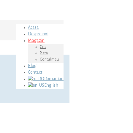
Acasa
Despre noi
Magazin
Cos
Plata
Contul meu
Blog
Contact
Romanian
English