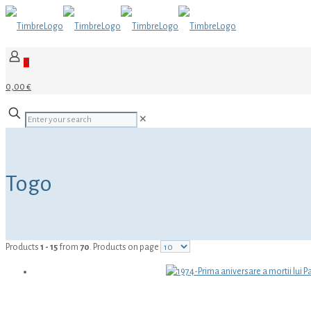
0
0,00 €
✕
Togo
Products
1 - 15
from
70
. Products on page