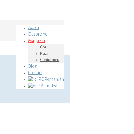
Acasa
Despre noi
Magazin
Cos
Plata
Contul meu
Blog
Contact
Romanian
English