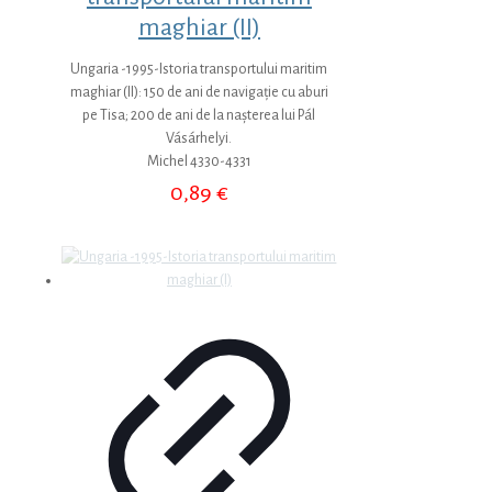
maghiar (II)
Ungaria -1995-Istoria transportului maritim
maghiar (II): 150 de ani de navigație cu aburi
pe Tisa; 200 de ani de la nașterea lui Pál
Vásárhelyi.
Michel 4330-4331
0,89
€