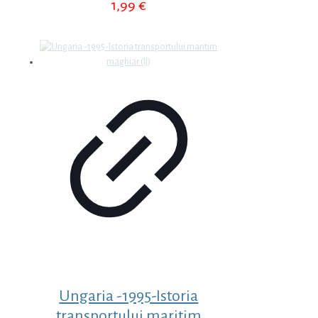
1,99
€
Ungaria -1995-Istoria
transportului maritim