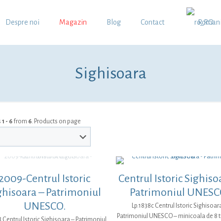
Despre noi
Magazin
Blog
Contact
Roman
Sighisoara
s
1 - 6
from
6
. Products on page
2009-Centrul Istoric
Centrul Istoric Sighiso
ghisoara – Patrimoniul
Patrimoniul UNESC
UNESCO.
Lp.1838c Centrul Istoric Sighisoar
Patrimoniul UNESCO – minicoala de 8 t
8 Centrul Istoric Sighisoara – Patrimoniul