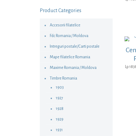
Product Categories
Accesorii filatelice
Fdc Romania / Moldova
Intreguri postale/Carti postale
Cen
Mape filatelice Romania
Lp.183
Maxime Romania / Moldova
Timbre Romania
1903
1927
1928
1929
1931