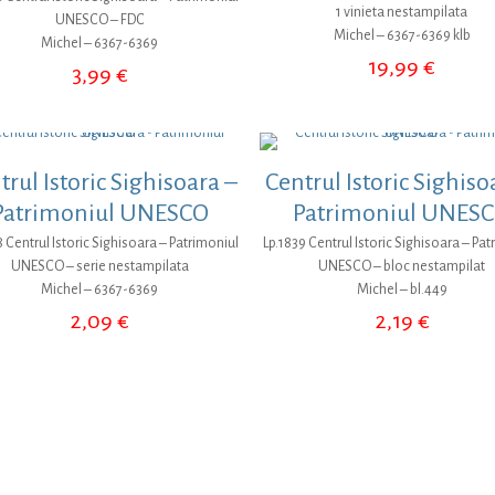
1 vinieta nestampilata
UNESCO – FDC
Michel – 6367-6369 klb
Michel – 6367-6369
19,99
€
3,99
€
trul Istoric Sighisoara –
Centrul Istoric Sighiso
Patrimoniul UNESCO
Patrimoniul UNES
8 Centrul Istoric Sighisoara – Patrimoniul
Lp.1839 Centrul Istoric Sighisoara – Pat
UNESCO – serie nestampilata
UNESCO – bloc nestampilat
Michel – 6367-6369
Michel – bl.449
2,09
€
2,19
€