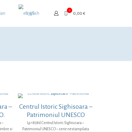
0
ian
English
0,00 €
ara –
Centrul Istoric Sighisoara –
O.
Patrimoniul UNESCO
a –
Lp.1838d Centrul Istoric Sighisoara –
imbre si
Patrimoniul UNESCO – serie nestampilata