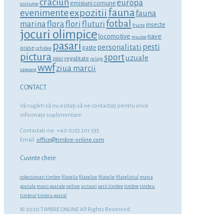
craciun
europa
emisiuni comune
costume
fauna
expozitii
evenimente
fauna
fotbal
marina
flora
flori
fluturi
insecte
fructe
jocuri olimpice
locomotive
nave
muzee
pasari
personalitati
pesti
orase
paste
orhidee
pictura
sport
uzuale
regalitate
pisici
religie
wwf
ziua marcii
vapoare
CONTACT
Vă rugăm să nu ezitaţi să ne contactaţi pentru orice
informaţii suplimentare.
Contactati-ne: +40 0723 201 535
Email:
office@timbre-online.com
Cuvinte cheie
colectionari timbre
filatelia
filatelice
filatelie
filatelistul
marca
postala
marci postale
online
scrisori
serii timbre
timbre
timbru
timbrul
timbru postal
© 2020 TIMBRE ONLINE All Rights Reserved.