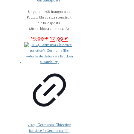
din Budapesta.
Ungaria -1968-Inaugurarea
Podului Elisabeta reconstruit
din Budapesta.
Michel bloc 45 + bloc 45A1
Prețul
Prețul
15,99
€
12,99
€
inițial
curent
a
este:
fost:
12,99 €.
15,99 €.
2024-Germania-Obiective
turistice în Germania (III):