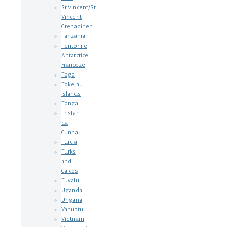
St.Vincent/St.
Vincent
Grenadinen
Tanzania
Teritoriile
Antarctice
Franceze
Togo
Tokelau
Islands
Tonga
Tristan
da
Cunha
Turcia
Turks
and
Caicos
Tuvalu
Uganda
Ungaria
Vanuatu
Vietnam