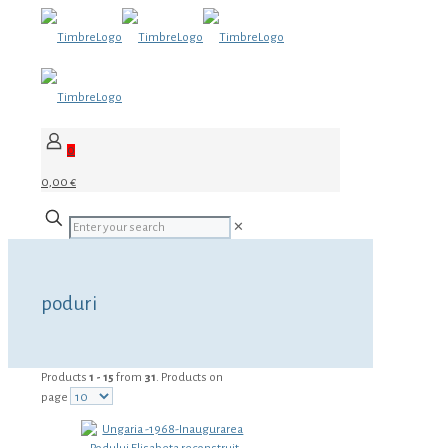
0
0,00 €
✕
poduri
Products
1 - 15
from
31
. Products on
page