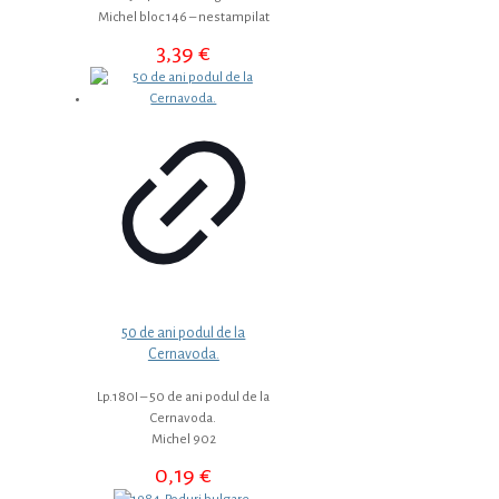
Michel bloc 146 – nestampilat
3,39
€
50 de ani podul de la
Cernavoda.
Lp.180I – 50 de ani podul de la
Cernavoda.
Michel 902
0,19
€