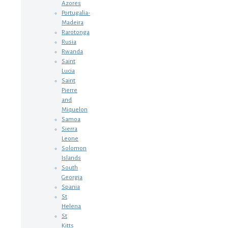
Azores
Portugalia-
Madeira
Rarotonga
Rusia
Rwanda
Saint
Lucia
Saint
Pierre
and
Miquelon
Samoa
Sierra
Leone
Solomon
Islands
South
Georgia
Spania
St
Helena
St
Kitts