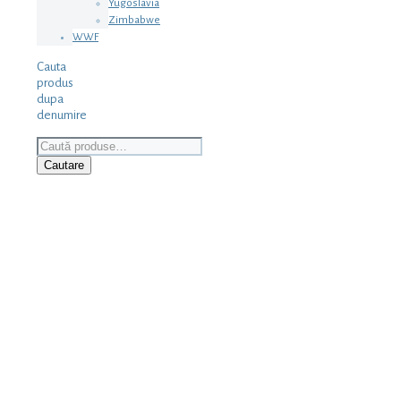
Yugoslavia
Zimbabwe
WWF
Cauta
produs
dupa
denumire
Caută
după:
Cautare