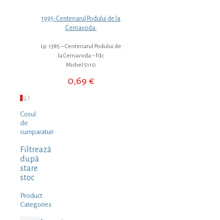
1995-Centenarul Podului de la
Cernavoda.
Lp. 1385 – Centenarul Podului de
la Cernavoda – fdc
Michel 5110
0,69
€
1
2
3
Cosul
de
cumparaturi
Filtrează
după
stare
stoc
Product
Categories