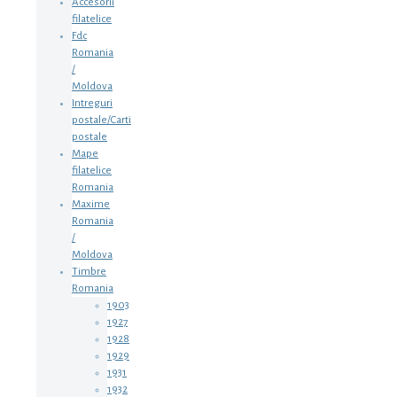
Accesorii
filatelice
Fdc
Romania
/
Moldova
Intreguri
postale/Carti
postale
Mape
filatelice
Romania
Maxime
Romania
/
Moldova
Timbre
Romania
1903
1927
1928
1929
1931
1932