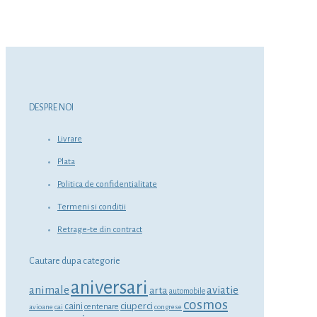
DESPRE NOI
Livrare
Plata
Politica de confidentialitate
Termeni si conditii
Retrage-te din contract
Cautare dupa categorie
aniversari
animale
aviatie
arta
automobile
cosmos
ciuperci
caini
centenare
avioane
cai
congrese