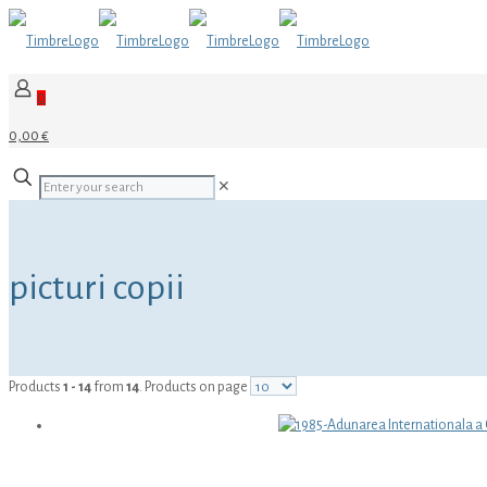
0
0,00 €
✕
picturi copii
Products
1 - 14
from
14
. Products on page