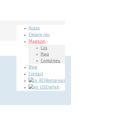
Acasa
Despre noi
Magazin
Cos
Plata
Contul meu
Blog
Contact
Romanian
English