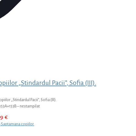
ilor „Stindardul Pacii”, Sofia (III).
ilor „Stindardul Pacii”, Sofia (III).
153A+153B – nestampilat
59
€