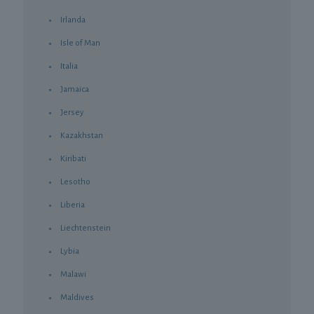
Irlanda
Isle of Man
Italia
Jamaica
Jersey
Kazakhstan
Kiribati
Lesotho
Liberia
Liechtenstein
Lybia
Malawi
Maldives