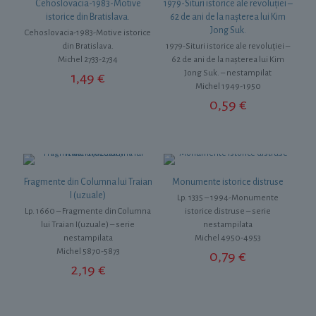
Cehoslovacia-1983-Motive
1979-Situri istorice ale revoluției –
istorice din Bratislava.
62 de ani de la nașterea lui Kim
Jong Suk.
Cehoslovacia-1983-Motive istorice
din Bratislava.
1979-Situri istorice ale revoluției –
Michel 2733-2734
62 de ani de la nașterea lui Kim
Jong Suk. – nestampilat
1,49
€
Michel 1949-1950
0,59
€
Fragmente din Columna lui Traian
Monumente istorice distruse
I (uzuale)
Lp. 1335 – 1994-Monumente
Lp. 1660 – Fragmente din Columna
istorice distruse – serie
lui Traian I(uzuale) – serie
nestampilata
nestampilata
Michel 4950-4953
Michel 5870-5873
0,79
€
2,19
€