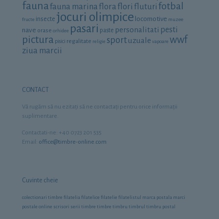
fauna
fotbal
fauna marina
flora
flori
fluturi
jocuri olimpice
locomotive
insecte
fructe
muzee
pasari
personalitati
pesti
nave
orase
paste
orhidee
pictura
wwf
sport
uzuale
regalitate
pisici
religie
vapoare
ziua marcii
CONTACT
Vă rugăm să nu ezitaţi să ne contactaţi pentru orice informaţii
suplimentare.
Contactati-ne: +40 0723 201 535
Email:
office@timbre-online.com
Cuvinte cheie
colectionari timbre
filatelia
filatelice
filatelie
filatelistul
marca postala
marci
postale
online
scrisori
serii timbre
timbre
timbru
timbrul
timbru postal