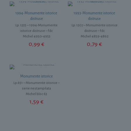
1994-Monumente istorice
1993-Monumente istorice
distruse
distruse
Lp. 1335 – 1994-Monumente
Lp. 1307 – Monumente istorice
istorice distruse – fdc
distruse – fdc
Michel 4950-4953
Michel 4859-4862
0,99
€
0,79
€
Monumente istorice
Lp.651 – Monumente istorice –
serie nestampilata
Michel bloc 63
1,59
€