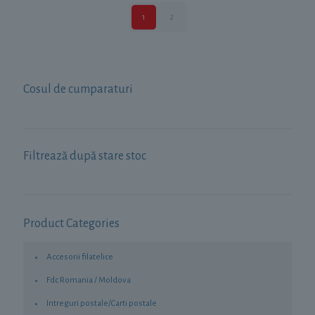
1
2
Cosul de cumparaturi
Filtrează după stare stoc
Product Categories
Accesorii filatelice
Fdc Romania / Moldova
Intreguri postale/Carti postale