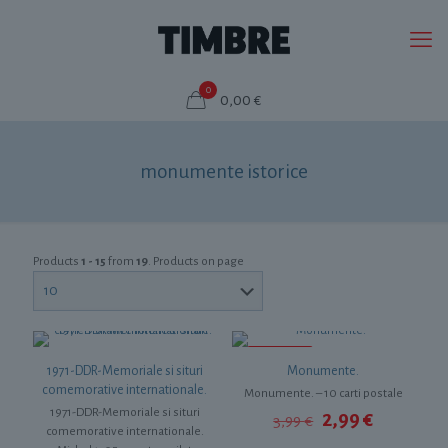
0
0,00 €
monumente istorice
Products
1 - 15
from
19
. Products on page
REDUCERI
1971-DDR-Memoriale si situri
Monumente.
comemorative internationale.
Monumente. – 10 carti postale
1971-DDR-Memoriale si situri
Prețul
Prețul
2,99
€
3,99
€
comemorative internationale.
inițial
curent