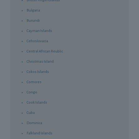
British Virgin Islands
Bulgaria
Burundi
Cayman Islands
Cehoslovacia
Central African Reublic
Christmas Island
Cokos Islands
Comores
Congo
Cook Islands
Cuba
Dominica
Falkland Islands