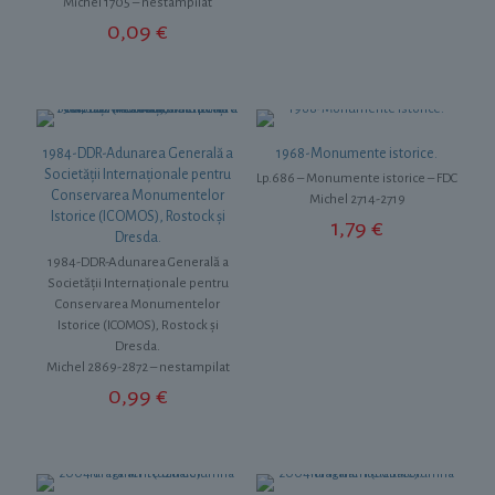
Michel 1705 – nestampilat
a
este:
fost:
2,99 €.
0,09
€
3,99 €.
1984-DDR-Adunarea Generală a
1968-Monumente istorice.
Societății Internaționale pentru
Lp.686 – Monumente istorice – FDC
Conservarea Monumentelor
Michel 2714-2719
Istorice (ICOMOS), Rostock și
1,79
€
Dresda.
1984-DDR-Adunarea Generală a
Societății Internaționale pentru
Conservarea Monumentelor
Istorice (ICOMOS), Rostock și
Dresda.
Michel 2869-2872 – nestampilat
0,99
€