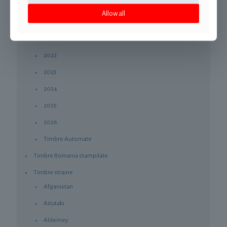
2019
Allow all
2020
2021
2022
2023
2024
2025
2026
Timbre Automate
Timbre Romania stampilate
Timbre straine
Afganistan
Aitutaki
Alderney