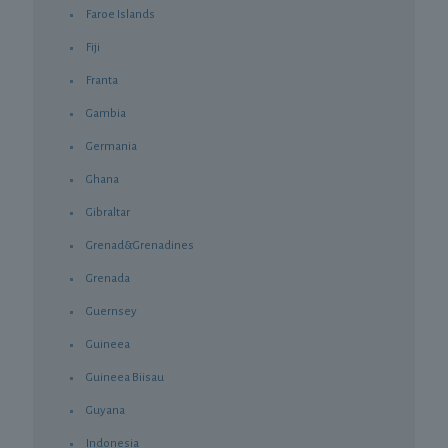
Faroe Islands
Fiji
Franta
Gambia
Germania
Ghana
Gibraltar
Grenad&Grenadines
Grenada
Guernsey
Guineea
Guineea Biisau
Guyana
Indonesia