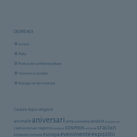
DESPRE NOI
Livrare
Plata
Politica de confidentialitate
Termeni si conditii
Retrage-te din contract
Cautare dupa categorie
aniversari
animale
aviatie
arta
automobile
avioane
cai
cosmos
craciun
ciuperci
caini
centenare
congrese
costume
expozitii
evenimente
europa
emisiuni comune