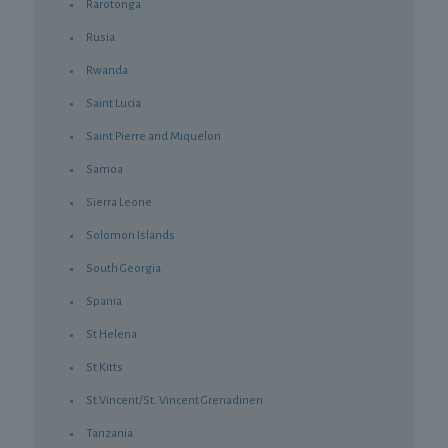
Rarotonga
Rusia
Rwanda
Saint Lucia
Saint Pierre and Miquelon
Samoa
Sierra Leone
Solomon Islands
South Georgia
Spania
St Helena
St Kitts
St.Vincent/St. Vincent Grenadinen
Tanzania