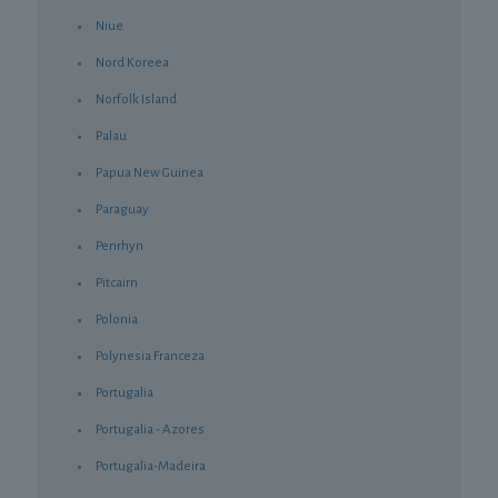
Niue
Nord Koreea
Norfolk Island
Palau
Papua New Guinea
Paraguay
Penrhyn
Pitcairn
Polonia
Polynesia Franceza
Portugalia
Portugalia - Azores
Portugalia-Madeira