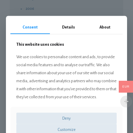
2006
2007
Consent
Details
About
2008
2009
This website uses cookies
2010
We use cookies to personalise content and ads, to provide
2011
social media features and to analyse our traffic. We also
2012
share information about your use of our site with our social
2013
media, advertising and analytics partners who may combine
EUR
2014
it with other information that you’ve provided to them or that
they’ve collected from your use of their services.
2015
2016
2017
Deny
2018
Customize