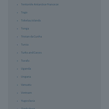
Teritoriile Antarctice Franceze
Togo
Tokelau Islands
Tonga
Tristan da Cunha
Turcia
Turks and Caicos
Tuvalu
Uganda
Ungaria
Vanuatu
Vietnam
Yugoslavia
Zimbabwe