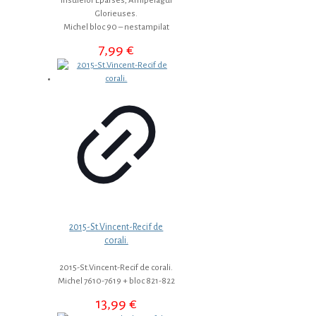
Insulelor Eparses, Arhipelagul
Glorieuses.
Michel bloc 90 – nestampilat
7,99
€
2015-St.Vincent-Recif de
corali.
2015-St.Vincent-Recif de corali.
Michel 7610-7619 + bloc 821-822
13,99
€