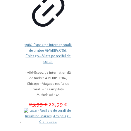
1986-Expoziție internațională
de timbre AMERIPEX ’86,
Chicago – Viața pe reciful de
corali.
1986-Expoziție internațională
de timbre AMERIPEX ’86,
Chicago – Viața pe reciful de
corali. – nesampilata
Michel 106-145
Prețul
Prețul
25,99
€
22,99
€
inițial
curent
a
este:
fost:
22,99 €.
25,99 €.