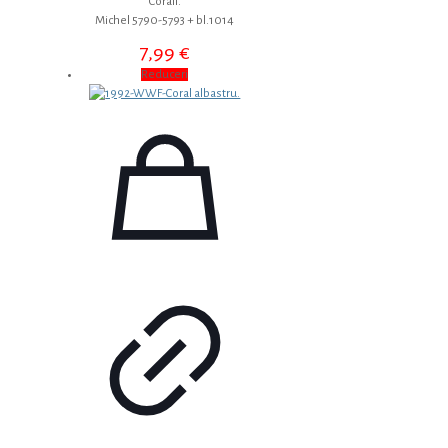
Corali.
Michel 5790-5793 + bl.1014
7,99
€
Reduceri