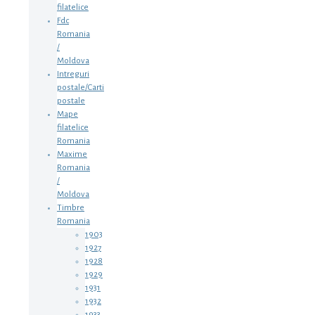
filatelice
Fdc
Romania
/
Moldova
Intreguri
postale/Carti
postale
Mape
filatelice
Romania
Maxime
Romania
/
Moldova
Timbre
Romania
1903
1927
1928
1929
1931
1932
1933