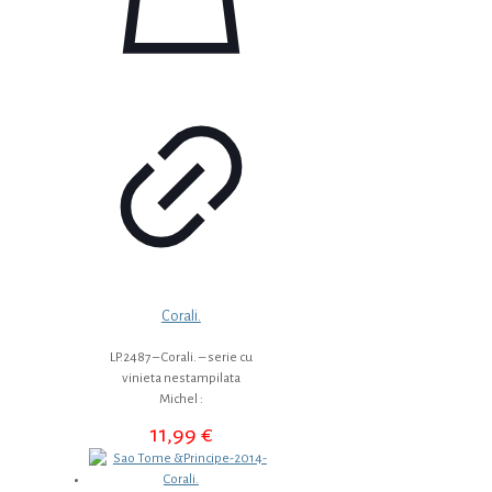
Corali.
LP.2487 – Corali. – serie cu
vinieta nestampilata
Michel :
11,99
€