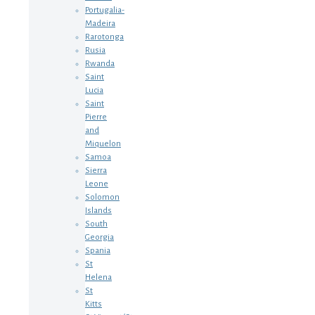
Portugalia-
Madeira
Rarotonga
Rusia
Rwanda
Saint
Lucia
Saint
Pierre
and
Miquelon
Samoa
Sierra
Leone
Solomon
Islands
South
Georgia
Spania
St
Helena
St
Kitts