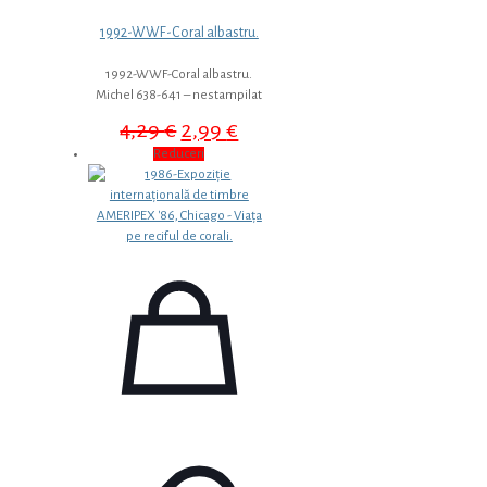
1992-WWF-Coral albastru.
1992-WWF-Coral albastru.
Michel 638-641 – nestampilat
Prețul
Prețul
4,29
€
2,99
€
inițial
curent
Reduceri
a
este:
fost:
2,99 €.
4,29 €.