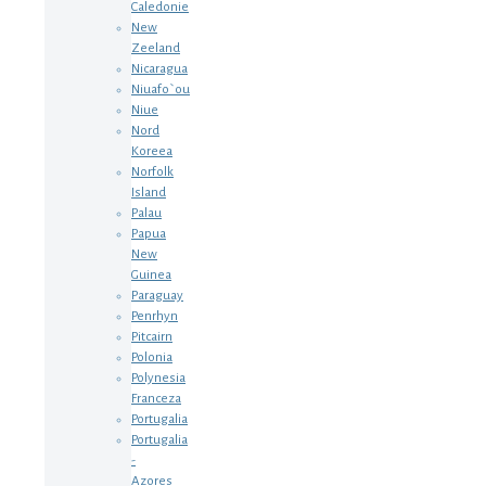
Caledonie
New
Zeeland
Nicaragua
Niuafo`ou
Niue
Nord
Koreea
Norfolk
Island
Palau
Papua
New
Guinea
Paraguay
Penrhyn
Pitcairn
Polonia
Polynesia
Franceza
Portugalia
Portugalia
-
Azores