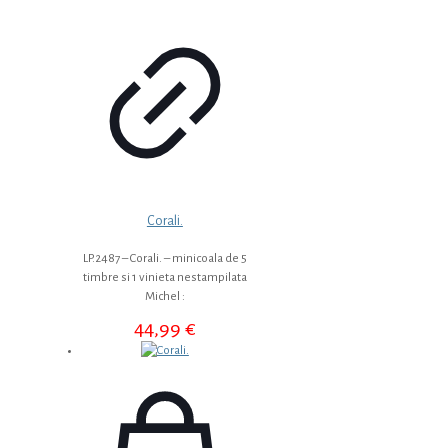
Corali.
LP.2487 – Corali. – minicoala de 5
timbre si 1 vinieta nestampilata
Michel :
44,99
€