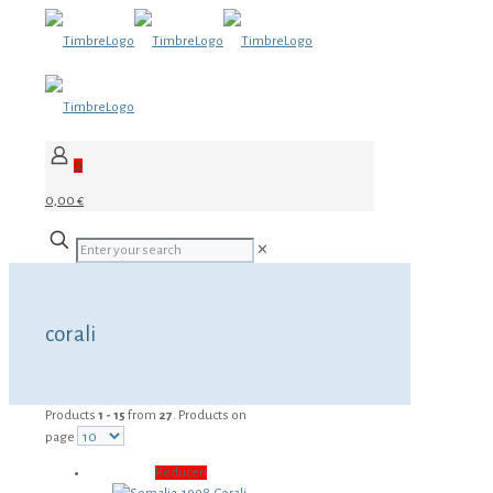
0
0,00 €
✕
corali
Products
1 - 15
from
27
. Products on
page
Reduceri