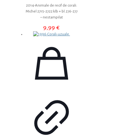
2014-Animale de recif de corali.
Michel 2715-2722 klb + bl.276-277
– nestampilat
9,99
€