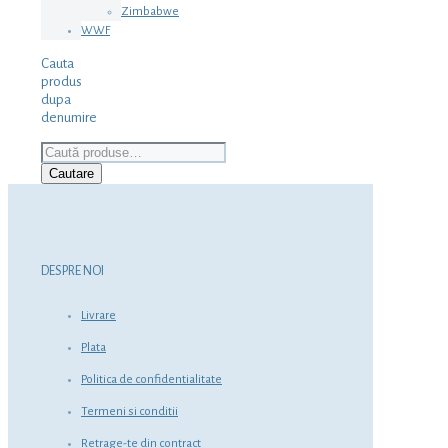
Zimbabwe
WWF
Cauta
produs
dupa
denumire
Caută
după:
Cautare
DESPRE NOI
Livrare
Plata
Politica de confidentialitate
Termeni si conditii
Retrage-te din contract