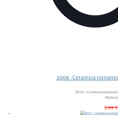
2006 -Ceramica romaneas
LP.1717 – Ceramica romaneasca
Michel 
3,99
€