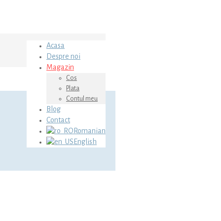
Acasa
Despre noi
Magazin
Cos
Plata
Contul meu
Blog
Contact
Romanian
English