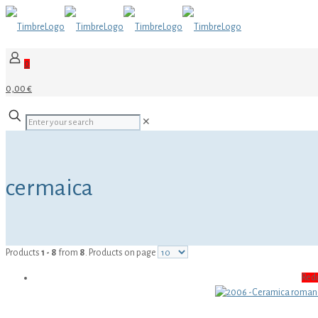
0
0,00 €
✕
cermaica
Products
1 - 8
from
8
. Products on page
Red