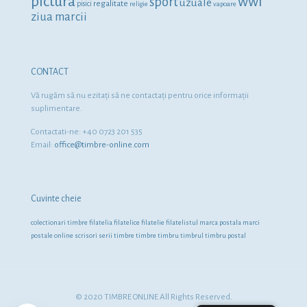
pictura
wwf
sport
uzuale
regalitate
pisici
religie
vapoare
ziua marcii
CONTACT
Vă rugăm să nu ezitaţi să ne contactaţi pentru orice informaţii
suplimentare.
Contactati-ne: +40 0723 201 535
Email:
office@timbre-online.com
Cuvinte cheie
colectionari timbre
filatelia
filatelice
filatelie
filatelistul
marca postala
marci
postale
online
scrisori
serii timbre
timbre
timbru
timbrul
timbru postal
© 2020 TIMBRE ONLINE All Rights Reserved.