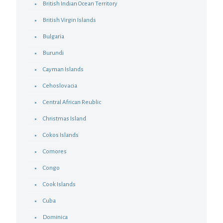
British Indian Ocean Territory
British Virgin Islands
Bulgaria
Burundi
Cayman Islands
Cehoslovacia
Central African Reublic
Christmas Island
Cokos Islands
Comores
Congo
Cook Islands
Cuba
Dominica