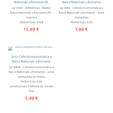
Nationale a Romaniei (II).
Bancii Nationale a Romaniei
Lp.1996 – Arhitectura , Palatul
Lp.1989 – Colectia numismatica a
Bancii Nationale a Romaniei (II) –
Bancii Nationale a Romaniei – serie
maxime
stampilata
Michel 6745-6748
Michel 6732-6735
12,99
€
1,99
€
2013-Colectia numismatica a
Bancii Nationale a Romaniei
Lp.1989b – Colectia numismatica a
Bancii Nationale a Romaniei – serie
stampilata cu vinieta
Michel 6732-6735
vinieta poate fi diferita de cea din
foto
2,49
€