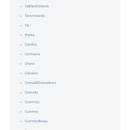
Falkland Islands
Faroe Islands
Fiji
Franta
Gambia
Germania
Ghana
Gibraltar
Grenad&Grenadines
Grenada
Guernsey
Guineea
Guineea Biisau