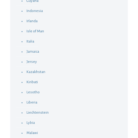
Guyana
Indonesia
Irlanda
Isle of Man
Italia
Jamaica
Jersey
Kazakhstan
Kiribati
Lesotho
Liberia
Liechtenstein
Lybia
Malawi