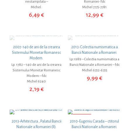
nestampilata –
Romaniei- fdc
Michel :
Michel 7775-7781
6,49
€
12,99
€
2007-140 de ani de la crearea
2013-Colectia numismatica a
Sistemului Monetar Romanesc
Bancii Nationale a Romaniei.
Modern.
Lp.1989 – Colectia numismatica a
Lp. 1782 – 140 de ani de la crearea
Bancii Nationale a Romaniei – fdc
Sistemului Monetar Romanesc
Michel 6732-6735
Modern – fdc
9,99
€
Michel 6240
2,19
€
REDUCERI
2013-Arhitectura , Palatul Bancii
2010-Eugeniu Carada – ctitorul
Nationale a Romaniei (II).
Bancii Nationale a Romaniei.