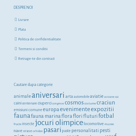
DESPRE NOI
Livrare
Plata
Politica de confidentialitate
Termeni si conditii
Retrage-te din contract
Cautare dupa categorie
aniversari
animale
aviatie
arta
automobile
avioane
cai
cosmos
craciun
ciuperci
caini
centenare
congrese
costume
expozitii
evenimente
europa
emisiuni comune
fauna
fotbal
fauna marina
flora
flori
fluturi
jocuri olimpice
locomotive
insecte
fructe
muzee
pasari
personalitati
pesti
nave
orase
paste
orhidee