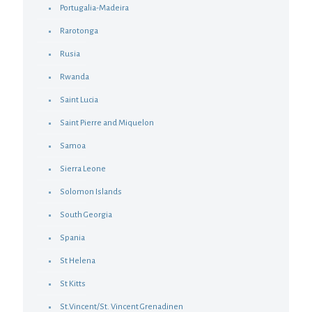
Portugalia-Madeira
Rarotonga
Rusia
Rwanda
Saint Lucia
Saint Pierre and Miquelon
Samoa
Sierra Leone
Solomon Islands
South Georgia
Spania
St Helena
St Kitts
St.Vincent/St. Vincent Grenadinen