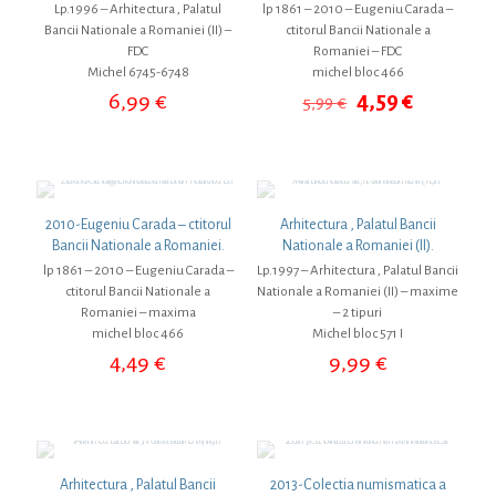
Lp.1996 – Arhitectura , Palatul
lp 1861 – 2010 – Eugeniu Carada –
Bancii Nationale a Romaniei (II) –
ctitorul Bancii Nationale a
FDC
Romaniei – FDC
Michel 6745-6748
michel bloc 466
Prețul
Prețul
6,99
€
4,59
€
5,99
€
inițial
curent
a
este:
fost:
4,59 €.
5,99 €.
2010-Eugeniu Carada – ctitorul
Arhitectura , Palatul Bancii
Bancii Nationale a Romaniei.
Nationale a Romaniei (II).
lp 1861 – 2010 – Eugeniu Carada –
Lp.1997 – Arhitectura , Palatul Bancii
ctitorul Bancii Nationale a
Nationale a Romaniei (II) – maxime
Romaniei – maxima
– 2 tipuri
michel bloc 466
Michel bloc 571 I
4,49
€
9,99
€
Arhitectura , Palatul Bancii
2013-Colectia numismatica a