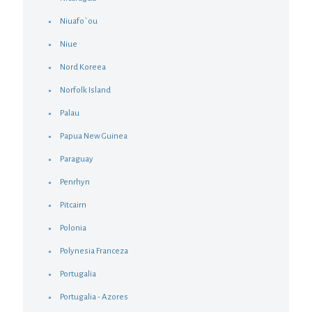
Niuafo`ou
Niue
Nord Koreea
Norfolk Island
Palau
Papua New Guinea
Paraguay
Penrhyn
Pitcairn
Polonia
Polynesia Franceza
Portugalia
Portugalia - Azores