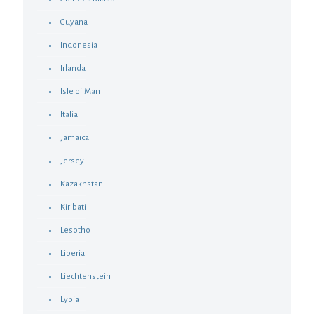
Guyana
Indonesia
Irlanda
Isle of Man
Italia
Jamaica
Jersey
Kazakhstan
Kiribati
Lesotho
Liberia
Liechtenstein
Lybia