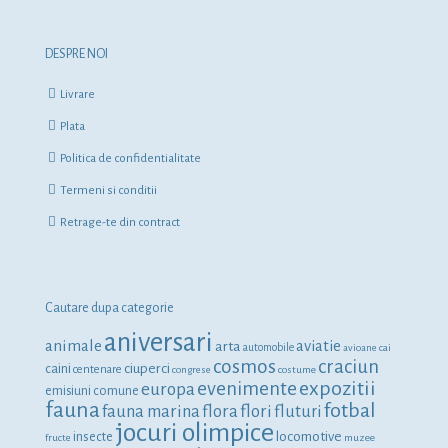
DESPRE NOI
Livrare
Plata
Politica de confidentialitate
Termeni si conditii
Retrage-te din contract
Cautare dupa categorie
aniversari
animale
aviatie
arta
automobile
avioane
cai
cosmos
craciun
ciuperci
caini
centenare
congrese
costume
expozitii
evenimente
europa
emisiuni comune
fauna
fotbal
fauna marina
flora
flori
fluturi
jocuri olimpice
locomotive
insecte
fructe
muzee