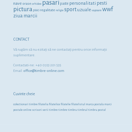
pasari
personalitati
pesti
nave
orase
paste
orhidee
pictura
wwf
sport
uzuale
regalitate
pisici
religie
vapoare
ziua marcii
CONTACT
Vă rugăm să nu ezitaţi să ne contactaţi pentru orice informaţii
suplimentare.
Contactati-ne: +40 0723 201 535
Email:
office@timbre-online.com
Cuvinte cheie
colectionari timbre
filatelia
filatelice
filatelie
filatelistul
marca postala
marci
postale
online
scrisori
serii timbre
timbre
timbru
timbrul
timbru postal