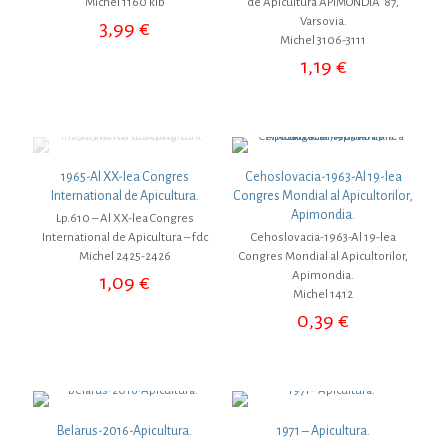
Michel 1160 klb
de Apicultura APIMONDIA ’87,
Varsovia.
3,99
€
Michel 3106-3111
1,19
€
1965-Al XX-lea Congres
Cehoslovacia-1963-Al 19-lea
International de Apicultura.
Congres Mondial al Apicultorilor,
Apimondia.
Lp.610 – Al XX-lea Congres
International de Apicultura – fdc
Cehoslovacia-1963-Al 19-lea
Michel 2425-2426
Congres Mondial al Apicultorilor,
Apimondia.
1,09
€
Michel 1412
0,39
€
Belarus-2016-Apicultura.
1971 – Apicultura.