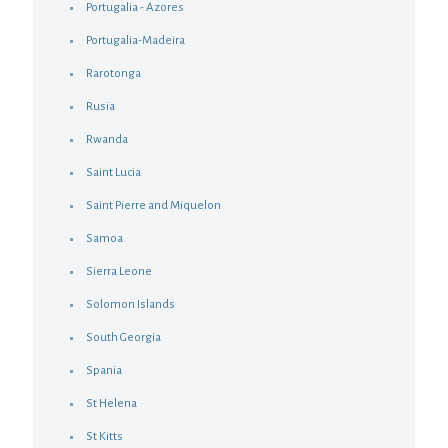
Portugalia - Azores
Portugalia-Madeira
Rarotonga
Rusia
Rwanda
Saint Lucia
Saint Pierre and Miquelon
Samoa
Sierra Leone
Solomon Islands
South Georgia
Spania
St Helena
St Kitts