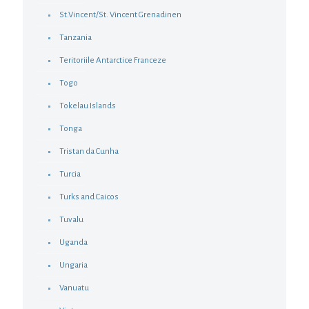
St.Vincent/St. Vincent Grenadinen
Tanzania
Teritoriile Antarctice Franceze
Togo
Tokelau Islands
Tonga
Tristan da Cunha
Turcia
Turks and Caicos
Tuvalu
Uganda
Ungaria
Vanuatu