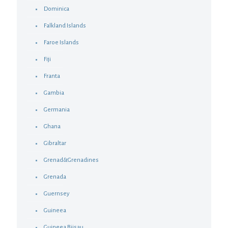
Dominica
Falkland Islands
Faroe Islands
Fiji
Franta
Gambia
Germania
Ghana
Gibraltar
Grenad&Grenadines
Grenada
Guernsey
Guineea
Guineea Biisau