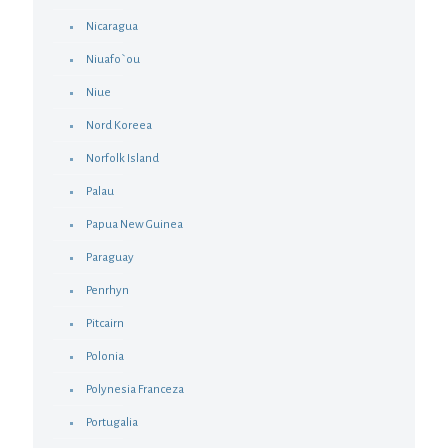
Nicaragua
Niuafo`ou
Niue
Nord Koreea
Norfolk Island
Palau
Papua New Guinea
Paraguay
Penrhyn
Pitcairn
Polonia
Polynesia Franceza
Portugalia