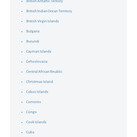
British Antartic Teritory
British Indian Ocean Territory
British Virgin Islands
Bulgaria
Burundi
Cayman Islands
Cehoslovacia
Central African Reublic
Christmas Island
Cokos Islands
Comores
Congo
Cook Islands
Cuba