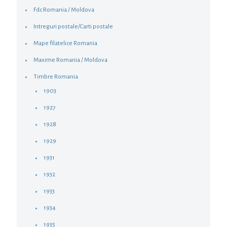
Fdc Romania / Moldova
Intreguri postale/Carti postale
Mape filatelice Romania
Maxime Romania / Moldova
Timbre Romania
1903
1927
1928
1929
1931
1932
1933
1934
1935