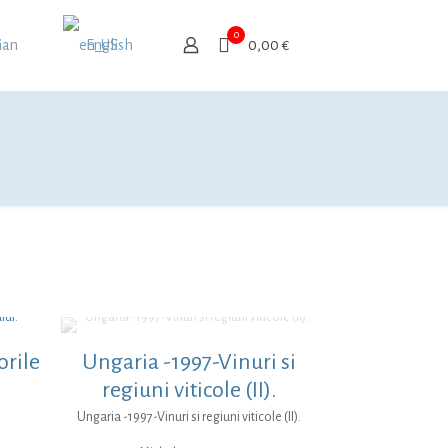
0
ian
English
0,00 €
rile
Ungaria -1997-Vinuri si
regiuni viticole (II).
Ungaria -1997-Vinuri si regiuni viticole (II).