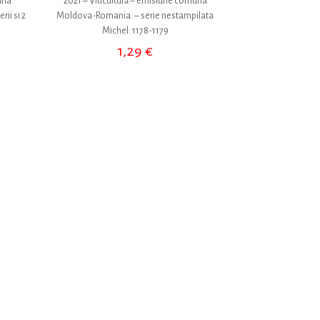
una
2021 – Viticultură – emisiune comuna
ii si 2
Moldova-Romania. – serie nestampilata
Michel: 1178-1179
1,29
€