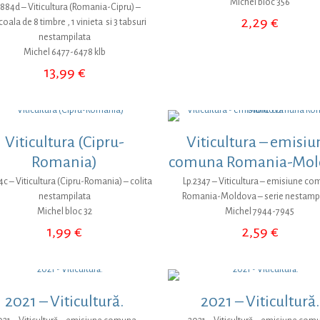
Michel bloc 356
1884d – Viticultura (Romania-Cipru) –
2,29
€
oala de 8 timbre , 1 vinieta si 3 tabsuri
nestampilata
Michel 6477-6478 klb
13,99
€
Viticultura (Cipru-
Viticultura – emisiu
Romania)
comuna Romania-Mol
4c – Viticultura (Cipru-Romania) – colita
Lp.2347 – Viticultura – emisiune c
nestampilata
Romania-Moldova – serie nestamp
Michel bloc 32
Michel 7944-7945
1,99
€
2,59
€
2021 – Viticultură.
2021 – Viticultură.