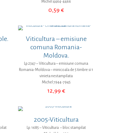
Michel 4464-4466
0,59
€
ole.
Viticultura – emisiune
comuna Romania-
Moldova.
Lp.2347 – Viticultura – emisiune comuna
Romania-Moldova – minicoala de 5 timbre si 1
vinieta nestampilata
Michel 7944-7945
12,99
€
2005-Viticultura
pilat
Lp. 1685 – Viticultura – bloc stampilat