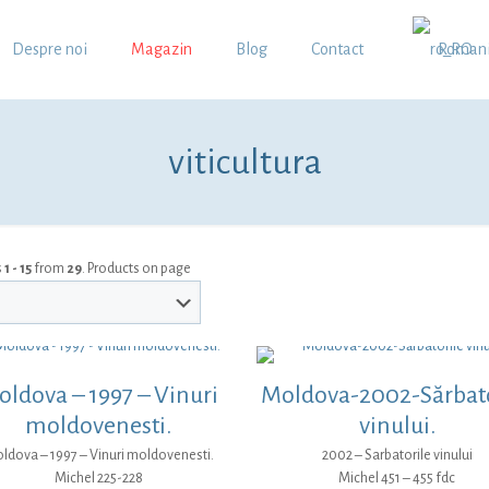
Despre noi
Magazin
Blog
Contact
Roman
viticultura
s
1 - 15
from
29
. Products on page
ldova – 1997 – Vinuri
Moldova-2002-Sărbato
moldovenesti.
vinului.
ldova – 1997 – Vinuri moldovenesti.
2002 – Sarbatorile vinului
Michel 225-228
Michel 451 – 455 fdc