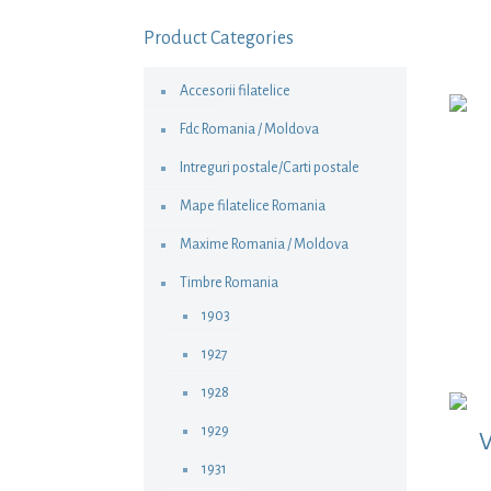
Product Categories
Accesorii filatelice
Fdc Romania / Moldova
Intreguri postale/Carti postale
Mape filatelice Romania
Maxime Romania / Moldova
Timbre Romania
1903
1927
1928
1929
V
1931