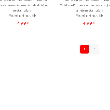
021 – Viticultură – emisiune comuna
2021 – Viticultură – emisiune com
ova-Romania. – minicoala de 10 serii
Moldova-Romania. – minicoala de 3 ser
nestampilata
viniete nestampilata
Michel: 1178-1179 klb
Michel: 1178-1179 klb
12,99
€
4,99
€
1
2