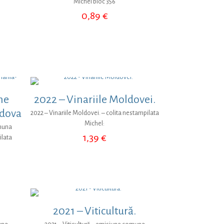
Michel bloc 356
0,89
€
ne
2022 – Vinariile Moldovei.
dova
2022 – Vinariile Moldovei. – colita nestampilata
Michel:
omuna
1,39
€
ilata
2021 – Viticultură.