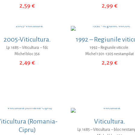
2,59
€
2,99
€
2005-Viticultura.
1992 – Regiunile vitic
Lp. 1685 – Viticultura – fdc
1992 – Regiunile viticole.
Michel bloc 356
Michel 1301-1305 nestampilat
2,49
€
2,29
€
iticultura (Romania-
Viticultura.
Cipru)
Lp. 1685 – Viticultura – bloc nestam