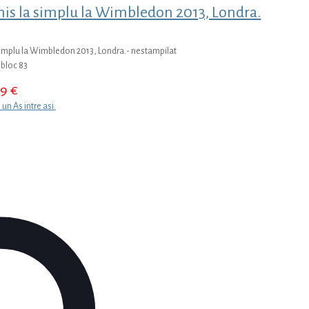
nis la simplu la Wimbledon 2013, Londra.
 simplu la Wimbledon 2013, Londra.- nestampilat
 bloc 83
49
€