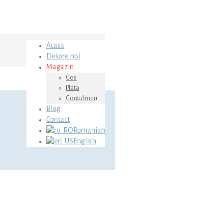
Acasa
Despre noi
Magazin
Cos
Plata
Contul meu
Blog
Contact
Romanian
English