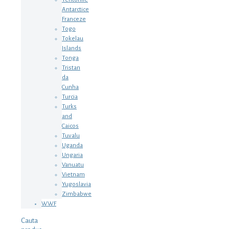
Antarctice
Franceze
Togo
Tokelau
Islands
Tonga
Tristan
da
Cunha
Turcia
Turks
and
Caicos
Tuvalu
Uganda
Ungaria
Vanuatu
Vietnam
Yugoslavia
Zimbabwe
WWF
Cauta