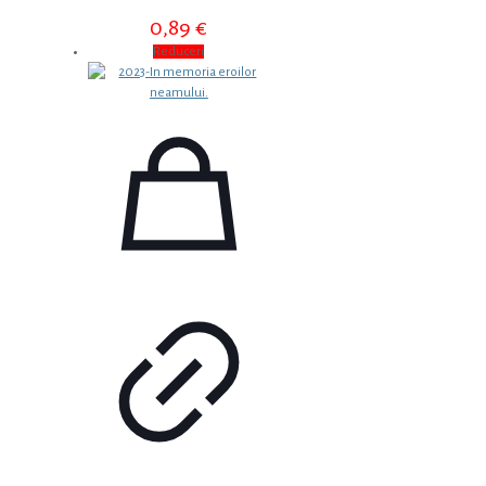
0,89
€
Reduceri