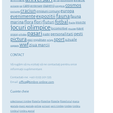
arta
automobile
cosmos
ciuperci
caini
centenare
avioane
cai
congrese
craciun
europa
emisiuni comune
costume
fauna
expozitii
evenimente
fauna
fotbal
marina
flora
flori
fluturi
insecte
fructe
jocuri olimpice
locomotive
nave
muzee
pasari
personalitati
pesti
orase
paste
orhidee
pictura
sport
uzuale
regalitate
pisici
religie
wwf
ziua marcii
vapoare
CONTACT
Vă rugăm să nu ezitaţi să ne contactaţi pentru orice
informaţii suplimentare.
Contactati-ne: +40 0723 201 535
Email:
office@timbre-online.com
Cuvinte cheie
colectionari timbre
filatelia
filatelice
filatelie
filatelistul
marca
postala
marci postale
online
scrisori
serii timbre
timbre
timbru
timbrul
timbru postal