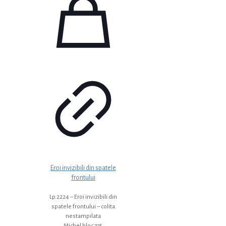
Eroi invizibili din spatele
frontului
Lp.2224 – Eroi invizibili din
spatele frontului – colita
nestampilata
Michel bloc 775