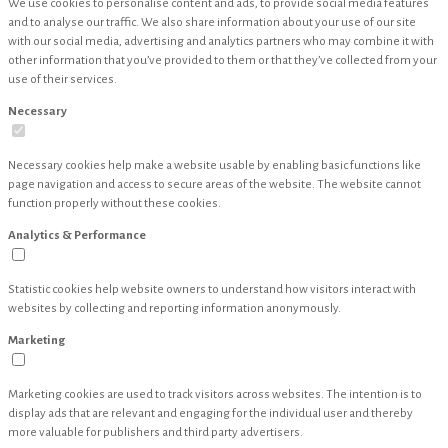
We use cookies to personalise content and ads, to provide social media features
and to analyse our traffic. We also share information about your use of our site
with our social media, advertising and analytics partners who may combine it with
other information that you’ve provided to them or that they’ve collected from your
use of their services.
Necessary
Necessary cookies help make a website usable by enabling basic functions like
page navigation and access to secure areas of the website. The website cannot
function properly without these cookies.
Analytics & Performance
Statistic cookies help website owners to understand how visitors interact with
websites by collecting and reporting information anonymously.
Marketing
Marketing cookies are used to track visitors across websites. The intention is to
display ads that are relevant and engaging for the individual user and thereby
more valuable for publishers and third party advertisers.