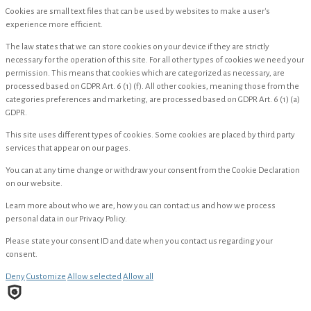
Cookies are small text files that can be used by websites to make a user's
experience more efficient.
The law states that we can store cookies on your device if they are strictly
necessary for the operation of this site. For all other types of cookies we need your
permission. This means that cookies which are categorized as necessary, are
processed based on GDPR Art. 6 (1) (f). All other cookies, meaning those from the
categories preferences and marketing, are processed based on GDPR Art. 6 (1) (a)
GDPR.
This site uses different types of cookies. Some cookies are placed by third party
services that appear on our pages.
You can at any time change or withdraw your consent from the Cookie Declaration
on our website.
Learn more about who we are, how you can contact us and how we process
personal data in our Privacy Policy.
Please state your consent ID and date when you contact us regarding your
consent.
Deny
Customize
Allow selected
Allow all