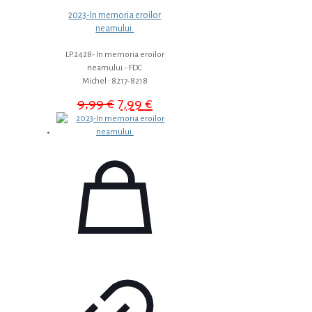
2023-In memoria eroilor
neamului.
LP.2428- In memoria eroilor
neamului.- FDC
Michel : 8217-8218
Prețul
Prețul
9,99
€
7,99
€
inițial
curent
a
este:
fost:
7,99 €.
9,99 €.