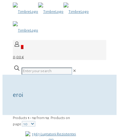
0
0,00 €
✕
eroi
Products
1 - 12
from
12
. Products on
page