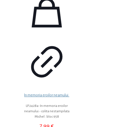
In memoria eroilor neamului.
LP.2428a- In memoria eroilor
neamului.- colita nestampilata
Michel : bloc 958
7,99
€