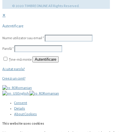
© 2020 TIMBRE ONLINE All Rights Reserved.
✕
Autentificare
Nume utilizator sau email
*
Parolă
*
Autentificare
Ține-mă minte
Ai uitat parola?
Creezi un cont?
Romanian
English
Romanian
Consent
Details
About
Cookies
This website uses cookies