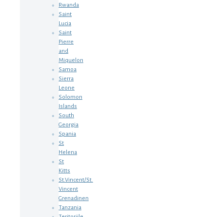
Rwanda
Saint
Lucia
Saint
Pierre
and
Miquelon
Samoa
Sierra
Leone
Solomon
Islands
South
Georgia
Spania
St
Helena
St
Kitts
St.Vincent/St.
Vincent
Grenadinen
Tanzania
Teritoriile