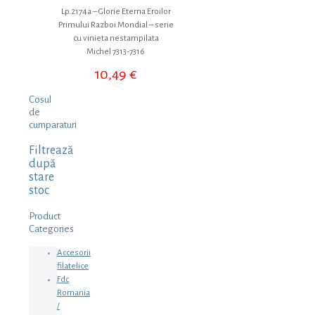
Lp.2174a – Glorie Eterna Eroilor
Primului Razboi Mondial – serie
cu vinieta nestampilata
Michel 7313-7316
10,49
€
Cosul
de
cumparaturi
Filtrează
după
stare
stoc
Product
Categories
Accesorii
filatelice
Fdc
Romania
/