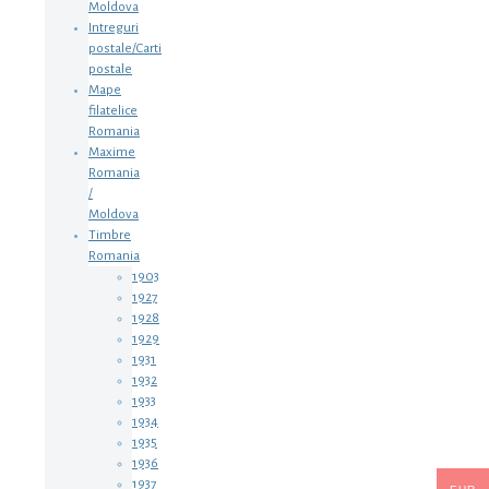
Moldova
Intreguri
postale/Carti
postale
Mape
filatelice
Romania
Maxime
Romania
/
Moldova
Timbre
Romania
1903
1927
1928
1929
1931
1932
1933
1934
1935
1936
1937