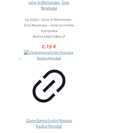
2014-In Memoriam , Eroii
Neamului
Lp.2033a – 2014-In Memoriam ,
Eroii Neamului – serie cu vinieta
stampilata
Michel 6840-6842 zf
2,19
€
Glorie Eterna Eroilor Primului
Razboi Mondial