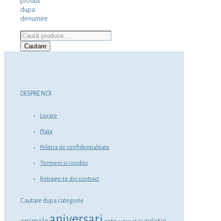
produs
dupa
denumire
Caută
după:
Cautare
DESPRE NOI
Livrare
Plata
Politica de confidentialitate
Termeni si conditii
Retrage-te din contract
Cautare dupa categorie
aniversari
animale
aviatie