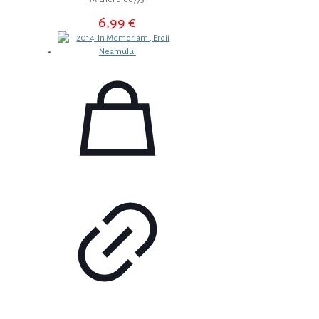
6,99
€