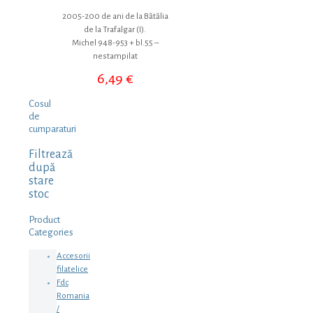
2005-200 de ani de la Bătălia
de la Trafalgar (I).
Michel 948-953 + bl.55 –
nestampilat
6,49
€
Cosul
de
cumparaturi
Filtrează
după
stare
stoc
Product
Categories
Accesorii
filatelice
Fdc
Romania
/