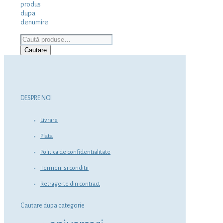
produs
dupa
denumire
Caută
după:
Cautare
DESPRE NOI
Livrare
Plata
Politica de confidentialitate
Termeni si conditii
Retrage-te din contract
Cautare dupa categorie