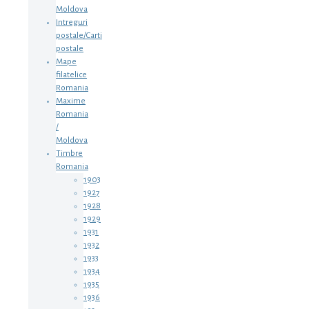
Moldova
Intreguri
postale/Carti
postale
Mape
filatelice
Romania
Maxime
Romania
/
Moldova
Timbre
Romania
1903
1927
1928
1929
1931
1932
1933
1934
1935
1936