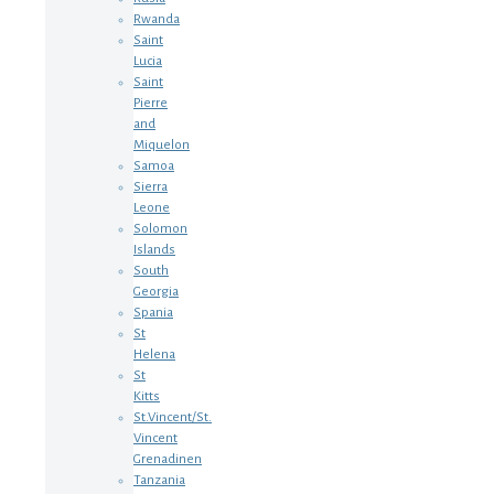
Rwanda
Saint
Lucia
Saint
Pierre
and
Miquelon
Samoa
Sierra
Leone
Solomon
Islands
South
Georgia
Spania
St
Helena
St
Kitts
St.Vincent/St.
Vincent
Grenadinen
Tanzania