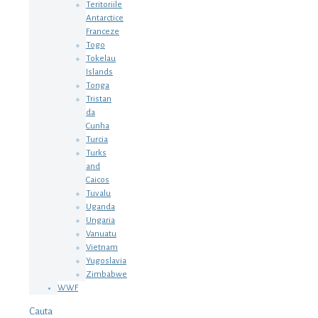
Teritoriile
Antarctice
Franceze
Togo
Tokelau
Islands
Tonga
Tristan
da
Cunha
Turcia
Turks
and
Caicos
Tuvalu
Uganda
Ungaria
Vanuatu
Vietnam
Yugoslavia
Zimbabwe
WWF
Cauta