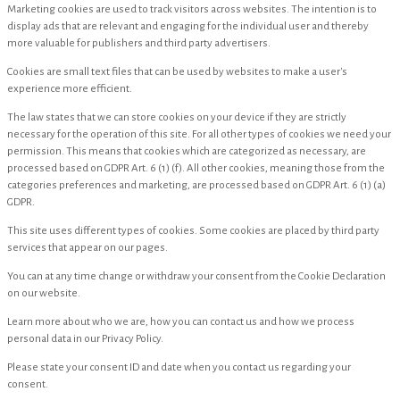
Marketing cookies are used to track visitors across websites. The intention is to
display ads that are relevant and engaging for the individual user and thereby
more valuable for publishers and third party advertisers.
Cookies are small text files that can be used by websites to make a user's
experience more efficient.
The law states that we can store cookies on your device if they are strictly
necessary for the operation of this site. For all other types of cookies we need your
permission. This means that cookies which are categorized as necessary, are
processed based on GDPR Art. 6 (1) (f). All other cookies, meaning those from the
categories preferences and marketing, are processed based on GDPR Art. 6 (1) (a)
GDPR.
This site uses different types of cookies. Some cookies are placed by third party
services that appear on our pages.
You can at any time change or withdraw your consent from the Cookie Declaration
on our website.
Learn more about who we are, how you can contact us and how we process
personal data in our Privacy Policy.
Please state your consent ID and date when you contact us regarding your
consent.