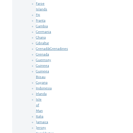
Faroe
Islands
Fiji
Franta
Gambia
Germania
Ghana
Gibraltar
Grenad&Grenadines
Grenada
Guernsey
Guineea
Guineea
Biisau
Guyana
Indonesia
Irlanda
Isle
of
Man
Italia
Jamaica
Jersey