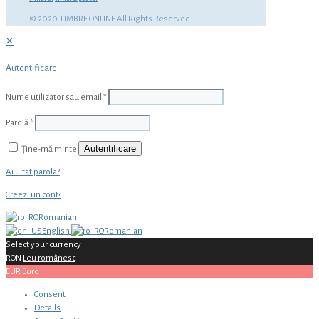
© 2020 TIMBRE ONLINE All Rights Reserved.
✕
Autentificare
Nume utilizator sau email
*
Parolă
*
Autentificare
Ține-mă minte
Ai uitat parola?
Creezi un cont?
Romanian
English
Romanian
Select your currency
RON
Leu românesc
EUR
Euro
Consent
Details