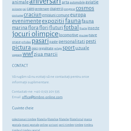
aniversari
animale
aviatie
arta
automobile
cosmos
ciuperci
caini
centenare
avioane
cai
congrese
craciun
europa
emisiuni comune
costume
fauna
expozitii
evenimente
fauna
fotbal
marina
flora
flori
fluturi
insecte
fructe
jocuri olimpice
locomotive
nave
muzee
pasari
personalitati
pesti
orase
paste
orhidee
pictura
sport
uzuale
regalitate
pisici
religie
wwf
ziua marcii
vapoare
CONTACT
Vă rugăm să nu ezitaţi să ne contactaţi pentru orice
informaţii suplimentare.
Contactati-ne: +40 0723 201 535
Email:
office@timbre-online.com
Cuvinte cheie
colectionari timbre
filatelia
filatelice
filatelie
filatelistul
marca
postala
marci postale
online
scrisori
serii timbre
timbre
timbru
timbrul
timbru postal