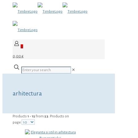
0
0,00 €
✕
arhitectura
Products
1 - 15
from
53
. Products on
page