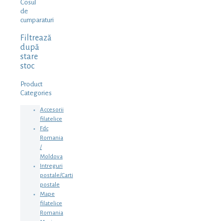
Cosul
de
cumparaturi
Filtrează
după
stare
stoc
Product
Categories
Accesorii
filatelice
Fdc
Romania
/
Moldova
Intreguri
postale/Carti
postale
Mape
filatelice
Romania