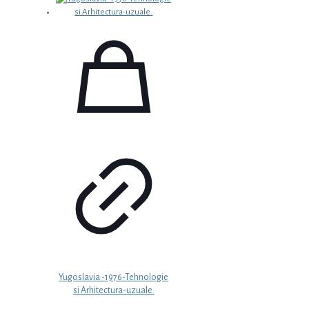
a
este:
fost:
3,99 €.
4,99 €.
Yugoslavia -1976-Tehnologie
si Arhitectura-uzuale.