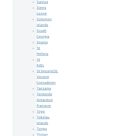
Samoa
Sierra
Leone
Solomon
Islands
South
Georgia
Spania
St
Helena
St
Kitts
St.Vincent/St.
Vincent
Grenadinen
Tanzania
Teritoriile
Antarctice
Franceze
Togo
Tokelau
Islands
Tonga
Tristan