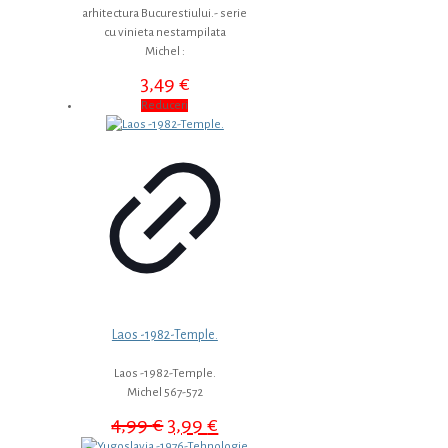
arhitectura Bucurestiului.- serie
cu vinieta nestampilata
Michel :
3,49
€
Reduceri
Laos -1982-Temple.
Laos -1982-Temple.
Michel 567-572
Prețul
Prețul
4,99
€
3,99
€
inițial
curent