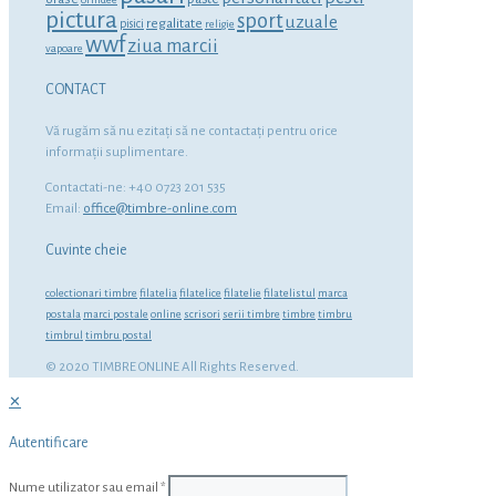
pictura
sport
uzuale
regalitate
pisici
religie
wwf
ziua marcii
vapoare
CONTACT
Vă rugăm să nu ezitaţi să ne contactaţi pentru orice
informaţii suplimentare.
Contactati-ne: +40 0723 201 535
Email:
office@timbre-online.com
Cuvinte cheie
colectionari timbre
filatelia
filatelice
filatelie
filatelistul
marca
postala
marci postale
online
scrisori
serii timbre
timbre
timbru
timbrul
timbru postal
© 2020 TIMBRE ONLINE All Rights Reserved.
✕
Autentificare
Nume utilizator sau email
*