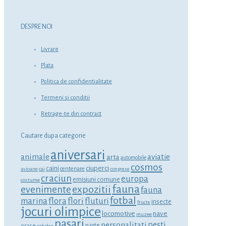
DESPRE NOI
Livrare
Plata
Politica de confidentialitate
Termeni si conditii
Retrage-te din contract
Cautare dupa categorie
aniversari
animale
aviatie
arta
automobile
cosmos
ciuperci
caini
centenare
avioane
cai
congrese
craciun
europa
emisiuni comune
costume
fauna
expozitii
evenimente
fauna
fotbal
marina
flora
flori
fluturi
insecte
fructe
jocuri olimpice
locomotive
nave
muzee
pasari
personalitati
pesti
orase
paste
orhidee