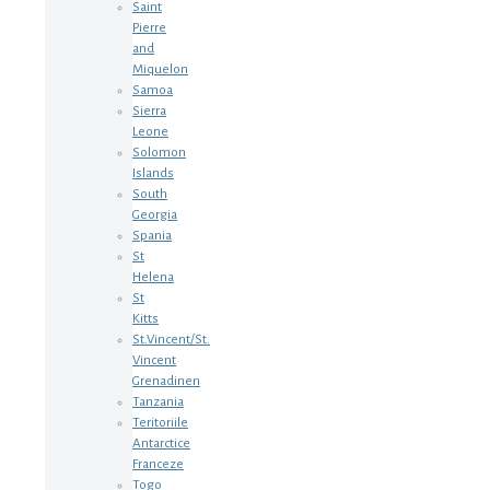
Saint
Pierre
and
Miquelon
Samoa
Sierra
Leone
Solomon
Islands
South
Georgia
Spania
St
Helena
St
Kitts
St.Vincent/St.
Vincent
Grenadinen
Tanzania
Teritoriile
Antarctice
Franceze
Togo