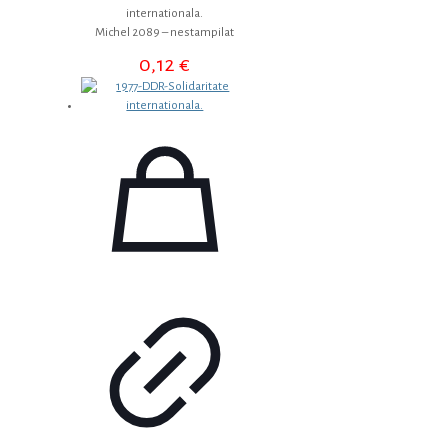
internationala.
Michel 2089 – nestampilat
0,12
€