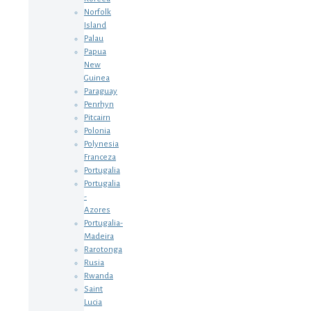
Norfolk
Island
Palau
Papua
New
Guinea
Paraguay
Penrhyn
Pitcairn
Polonia
Polynesia
Franceza
Portugalia
Portugalia
-
Azores
Portugalia-
Madeira
Rarotonga
Rusia
Rwanda
Saint
Lucia