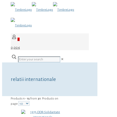
0
0,00 €
✕
relatii internationale
Products
1 - 15
from
31
. Products on
page