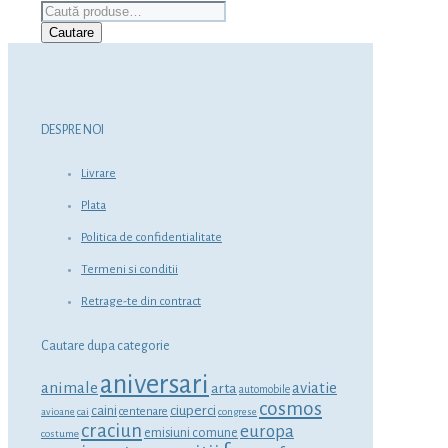
Caută
după:
Cautare
DESPRE NOI
Livrare
Plata
Politica de confidentialitate
Termeni si conditii
Retrage-te din contract
Cautare dupa categorie
aniversari
animale
aviatie
arta
automobile
cosmos
ciuperci
caini
centenare
avioane
cai
congrese
craciun
europa
emisiuni comune
costume