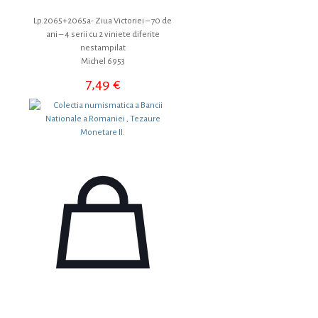
Lp.2065+2065a- Ziua Victoriei – 70 de
ani – 4 serii cu 2 viniete diferite
nestampilat
Michel 6953
7,49
€