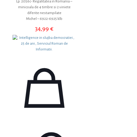
Lp. 2056c- Regalitatea in Romania –
minicoala de 4 timbre si 2 viniete
diferite nestampilate
Michel – 6922-6925 klb
34,99
€