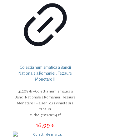
Colectia numismatica a Bancii
Nationale a Romaniei , Tezaure
Monetare II.
Lp.2087b – Colectia numismatica a
Bancii Nationale a Romaniei , Tezaure
Monetare II – 2 serii cu 2 viniete si 2
tabsuri
Michel 7011-7014 zf
16,99
€