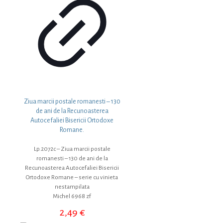
Ziua marcii postale romanesti – 130
de ani de la Recunoasterea
Autocefaliei Bisericii Ortodoxe
Romane.
Lp.2072c – Ziua marcii postale
romanesti – 130 de ani de la
Recunoasterea Autocefaliei Bisericii
Ortodoxe Romane – serie cu vinieta
nestampilata
Michel 6968 zf
2,49
€