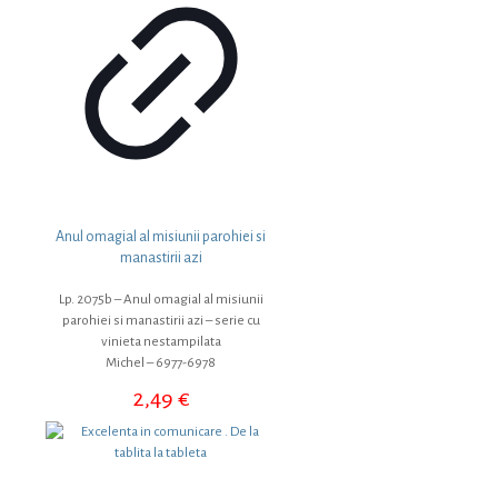
Anul omagial al misiunii parohiei si
manastirii azi
Lp. 2075b – Anul omagial al misiunii
parohiei si manastirii azi – serie cu
vinieta nestampilata
Michel – 6977-6978
2,49
€