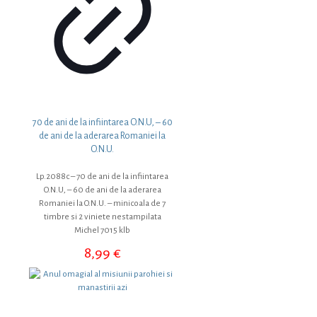
70 de ani de la infiintarea O.N.U, – 60
de ani de la aderarea Romaniei la
O.N.U.
Lp.2088c – 70 de ani de la infiintarea
O.N.U, – 60 de ani de la aderarea
Romaniei la O.N.U. – minicoala de 7
timbre si 2 viniete nestampilata
Michel 7015 klb
8,99
€