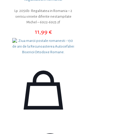
Lp. 2056b- Regalitatea in Romania – 2
seriicu viniete diferite nestampilate
Michel – 6922-6925 zf
11,99
€