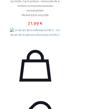
Lp.2073a- Cai in pictura – minicoala de 4
timbre cu manseta ilustrata
nestampilate
Michel 6970-6972 klb
21,99
€