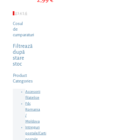
1
2
3
4
5
6
Cosul
de
cumparaturi
Filtrează
după
stare
stoc
Product
Categories
Accesorii
filatelice
Fdc
Romania
/
Moldova
Intreguri
postale/Carti
postale