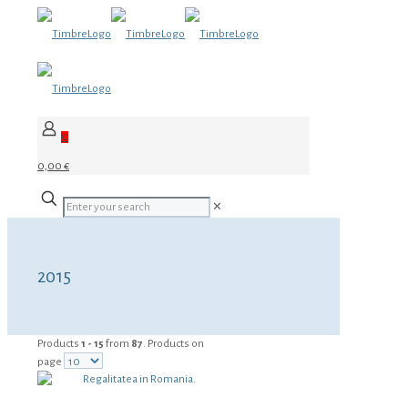
0
0,00 €
✕
2015
Products
1 - 15
from
87
. Products on
page