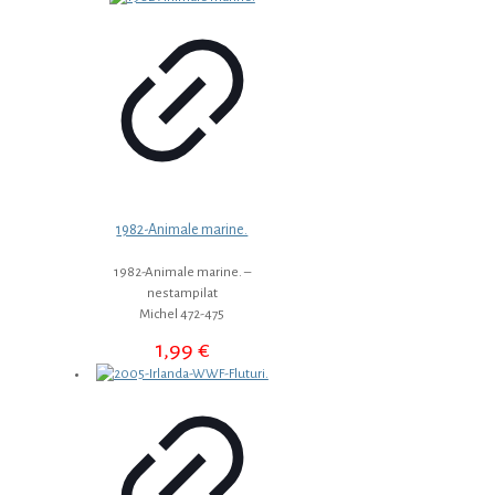
a
este:
fost:
19,99 €.
23,99 €.
1982-Animale marine.
1982-Animale marine. –
nestampilat
Michel 472-475
1,99
€