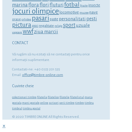
fotbal
marina
flora
flori
fluturi
insecte
fructe
jocuri olimpice
locomotive
nave
muzee
pasari
personalitati
pesti
orase
paste
orhidee
pictura
sport
uzuale
regalitate
pisici
religie
wwf
ziua marcii
vapoare
CONTACT
Vă rugăm să nu ezitaţi să ne contactaţi pentru orice
informaţii suplimentare.
Contactati-ne: +40 0723 201 535
Email:
office@timbre-online.com
Cuvinte cheie
colectionari timbre
filatelia
filatelice
filatelie
filatelistul
marca
postala
marci postale
online
scrisori
serii timbre
timbre
timbru
timbrul
timbru postal
© 2020 TIMBRE ONLINE All Rights Reserved.
✕