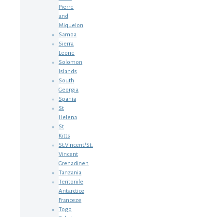
Pierre
and
Miquelon
Samoa
Sierra
Leone
Solomon
Islands
South
Georgia
Spania
St
Helena
St
Kitts
St.Vincent/St.
Vincent
Grenadinen
Tanzania
Teritoriile
Antarctice
Franceze
Togo