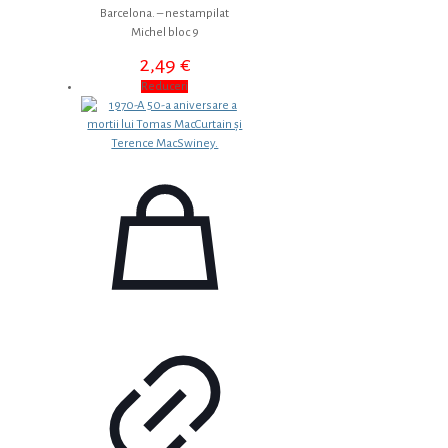
Barcelona. – nestampilat
Michel bloc 9
2,49
€
Reduceri