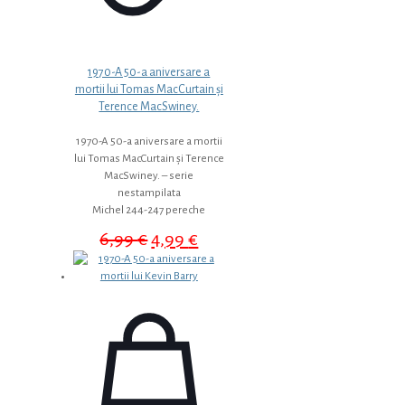
1970-A 50-a aniversare a
mortii lui Tomas MacCurtain și
Terence MacSwiney.
1970-A 50-a aniversare a mortii
lui Tomas MacCurtain și Terence
MacSwiney. – serie
nestampilata
Michel 244-247 pereche
Prețul
Prețul
6,99
€
4,99
€
inițial
curent
a
este:
fost:
4,99 €.
6,99 €.