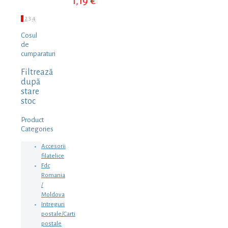
1,19
€
1
2
3
4
Cosul
de
cumparaturi
Filtrează
după
stare
stoc
Product
Categories
Accesorii
filatelice
Fdc
Romania
/
Moldova
Intreguri
postale/Carti
postale