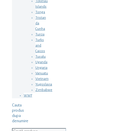
Tokelau
Islands
Tonga
Tristan
da
Cunha
Turcia
Turks
and
Caicos
Tuvalu
Uganda
Ungaria
Vanuatu
Vietnam
Yugoslavia
Zimbabwe
WWF
Cauta
produs
dupa
denumire
Caută