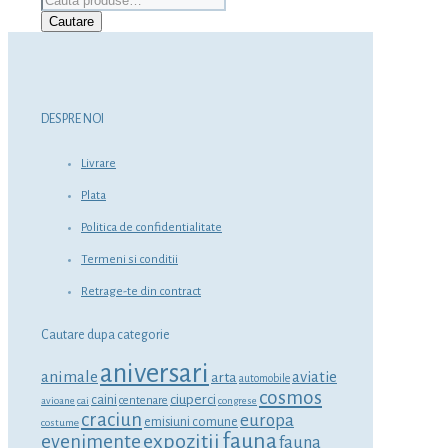
după:
Cautare
DESPRE NOI
Livrare
Plata
Politica de confidentialitate
Termeni si conditii
Retrage-te din contract
Cautare dupa categorie
aniversari
animale
aviatie
arta
automobile
cosmos
ciuperci
caini
centenare
avioane
cai
congrese
craciun
europa
emisiuni comune
costume
fauna
expozitii
evenimente
fauna