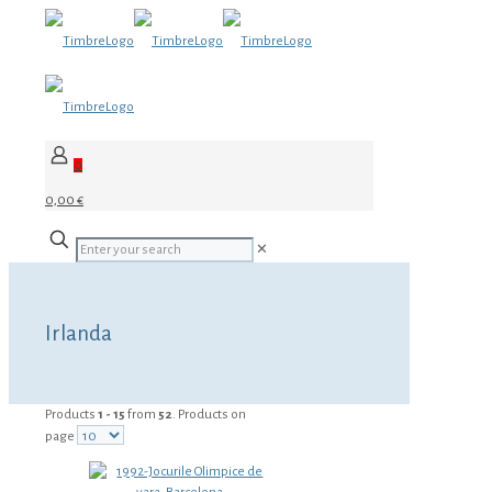
0
0,00 €
✕
Irlanda
Products
1 - 15
from
52
. Products on
page