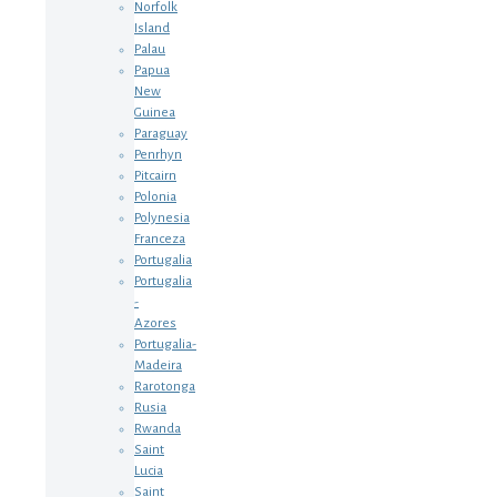
Norfolk
Island
Palau
Papua
New
Guinea
Paraguay
Penrhyn
Pitcairn
Polonia
Polynesia
Franceza
Portugalia
Portugalia
-
Azores
Portugalia-
Madeira
Rarotonga
Rusia
Rwanda
Saint
Lucia
Saint