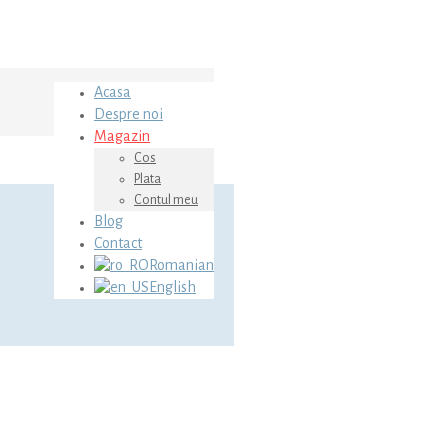
Acasa
Despre noi
Magazin
Cos
Plata
Contul meu
Blog
Contact
Romanian
English