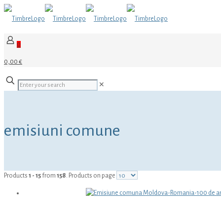
0
0,00 €
✕
emisiuni comune
Products
1 - 15
from
158
. Products on page