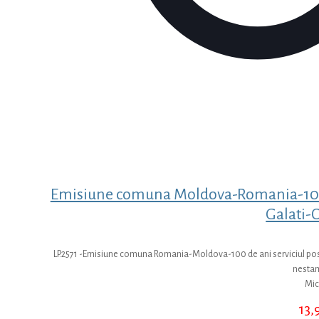
Emisiune comuna Moldova-Romania-100 de
Galati-
LP.2571 -Emisiune comuna Romania-Moldova-100 de ani serviciul postal
nestam
Mic
13