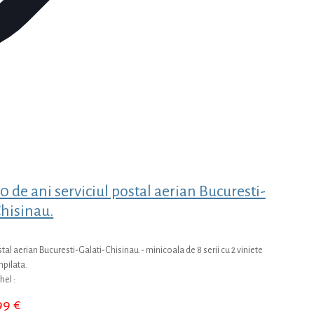
 ani serviciul postal aerian Bucuresti-
Chisinau.
 aerian Bucuresti-Galati-Chisinau.- minicoala de 8 serii cu 2 viniete
pilata.
hel :
,99
€