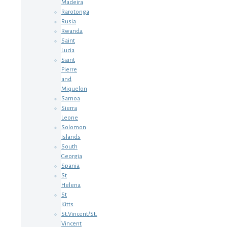
Madeira
Rarotonga
Rusia
Rwanda
Saint
Lucia
Saint
Pierre
and
Miquelon
Samoa
Sierra
Leone
Solomon
Islands
South
Georgia
Spania
St
Helena
St
Kitts
St.Vincent/St.
Vincent