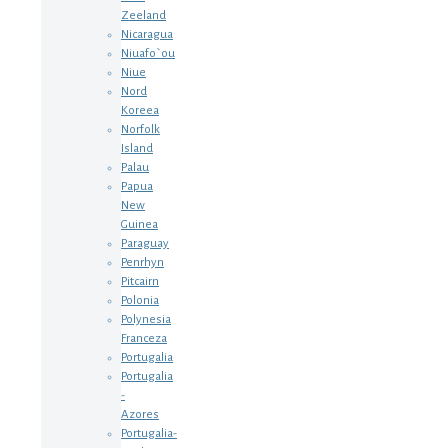
Zeeland
Nicaragua
Niuafo`ou
Niue
Nord
Koreea
Norfolk
Island
Palau
Papua
New
Guinea
Paraguay
Penrhyn
Pitcairn
Polonia
Polynesia
Franceza
Portugalia
Portugalia
-
Azores
Portugalia-