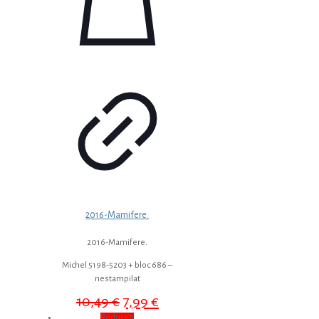
2016-Mamifere.
2016-Mamifere.
Michel 5198-5203 + bloc 686 –
nestampilat
Prețul
Prețul
10,49
€
7,99
€
inițial
curent
Reduceri