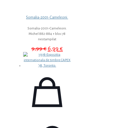
Somalia-2001-Cameleoni.
Somalia-2001-Cameleoni.
Michel 882-884 + bloc 78
nestampilat
Prețul
Prețul
9,99
€
6,99
€
inițial
curent
a
este:
fost:
6,99 €.
9,99 €.