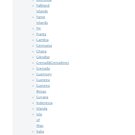
Falkland
Islands
Faroe
Islands
Fiji
Franta
Gambia
Germania
Ghana
Gibraltar
Grenad&Grenadines
Grenada
Guernsey
Guineea
Guineea
Biisau
Guyana
Indonesia
Irlanda
Isle
of
Man
Italia