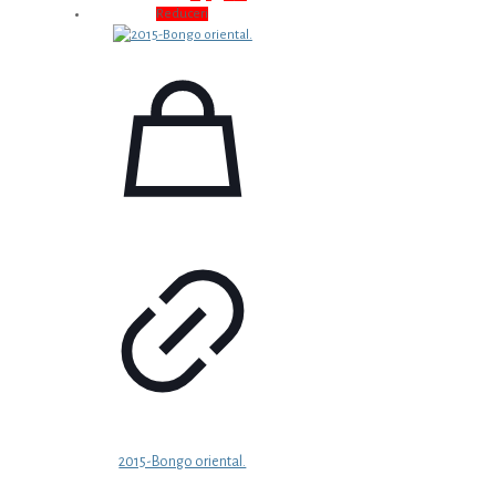
inițial
curent
Reduceri
a
este:
fost:
8,49 €.
10,49 €.
2015-Bongo oriental.