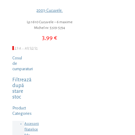
2003-Cucuvele.
Lp.1610 Cucuvele – 6 maxime
Michel nr. 5729-5734
3,99
€
1
2
3
4
…
49
50
51
Cosul
de
cumparaturi
Filtrează
după
stare
stoc
Product
Categories
Accesorii
filatelice