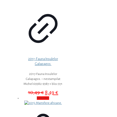
2017-Fauna Insulelor
Galapagos.
2017-Fauna Insulelor
Galapagos. – nestampilat
Michel 69382-9387 + bloc 971
Prețul
Prețul
10,49
€
8,49
€
inițial
curent
Reduceri
a
este:
fost:
8,49 €.
10,49 €.