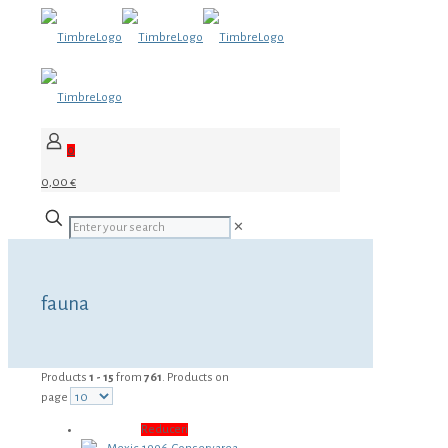
0
0,00 €
✕
fauna
Products
1 - 15
from
761
. Products on
page
Reduceri