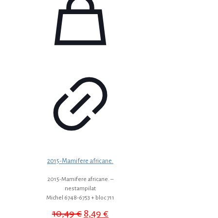
2015-Mamifere africane.
2015-Mamifere africane. –
nestampilat
Michel 6748-6753 + bloc 711
Prețul
Prețul
10,49
€
8,49
€