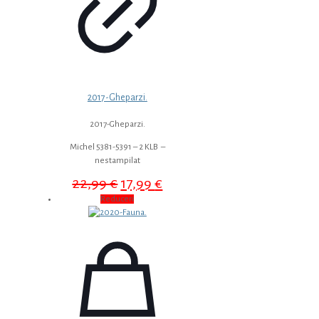
2017-Gheparzi.
2017-Gheparzi.
Michel 5381-5391 – 2 KLB –
nestampilat
Prețul
Prețul
22,99
€
17,99
€
inițial
curent
Reduceri
a
este:
fost:
17,99 €.
22,99 €.