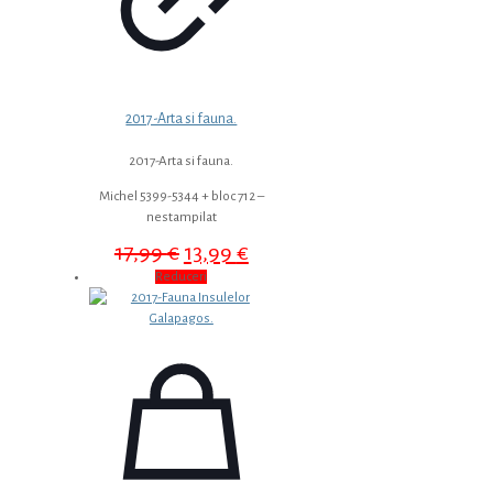
2017-Arta si fauna.
2017-Arta si fauna.
Michel 5399-5344 + bloc 712 –
nestampilat
Prețul
Prețul
17,99
€
13,99
€
inițial
curent
Reduceri
a
este:
fost:
13,99 €.
17,99 €.