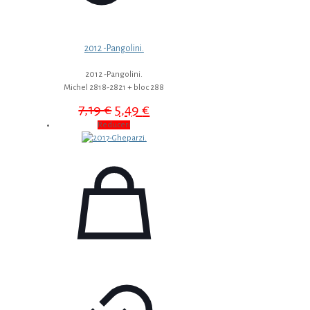
2012 -Pangolini.
2012 -Pangolini.
Michel 2818-2821 + bloc 288
Prețul
Prețul
7,19
€
5,49
€
inițial
curent
Reduceri
a
este:
fost:
5,49 €.
7,19 €.