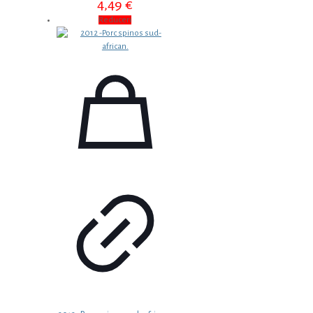
4,49
€
Reduceri