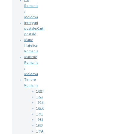
Fdc
Romania
/
Moldova
Intreguri
postale/Carti
postale
Mape
filatelice
Romania
Maxime
Romania
/
Moldova
Timbre
Romania
1903
1927
1928
1929
1931
1932
1933
1934