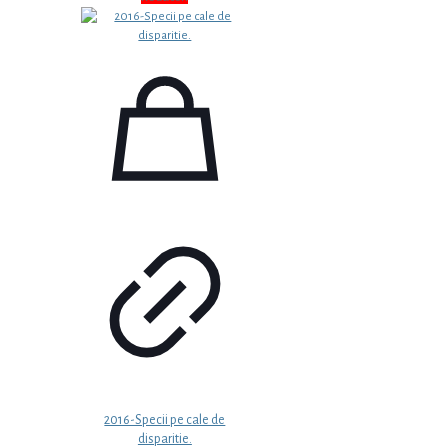
a
este:
fost:
7,99 €.
10,49 €.
2016-Specii pe cale de
disparitie.