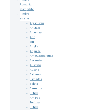
Romania
stampilate
Timbre
straine
Afganistan
Aitutaki
Alderney
Alte
tari
Anglia
Anguilla
Antigua&Barbuda
Ascension
Australia
Austria
Bahamas
Barbados
Belgia
Bermuda
British
Antartic
Teritory
British