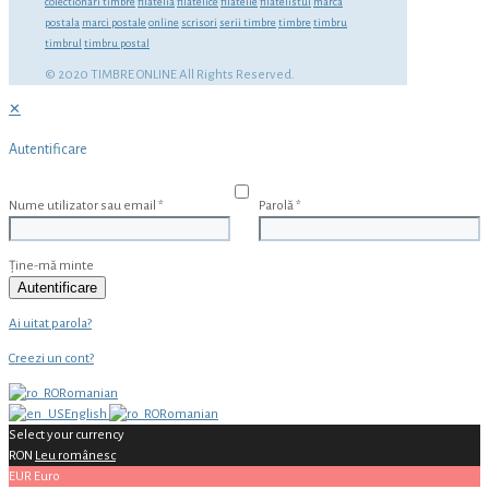
colectionari timbre
filatelia
filatelice
filatelie
filatelistul
marca
postala
marci postale
online
scrisori
serii timbre
timbre
timbru
timbrul
timbru postal
© 2020 TIMBRE ONLINE All Rights Reserved.
✕
Autentificare
Nume utilizator sau email
*
Parolă
*
Ține-mă minte
Autentificare
Ai uitat parola?
Creezi un cont?
Romanian
English
Romanian
Select your currency
RON
Leu românesc
EUR
Euro