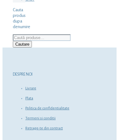
Cauta
produs
dupa
denumire
Caută
după:
Cautare
DESPRE NOI
Livrare
Plata
Politica de confidentialitate
Termeni si conditii
Retrage-te din contract