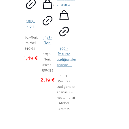
1977-
Flori.
1978-
1977-Flori.
Flori.
Michel
1991-
240-241
Resurse
1978-
1,49
€
tradiționale:
Flori.
ananasul.
Michel
258-259
1991-
2,19
€
Resurse
tradiționale:
ananasul.-
nestampilat
Michel
574-575