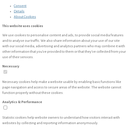
Consent
Details
About
Cookies
This website uses cookies
We use cookies to personalise content and ads, to provide social media features
and to analyse our traffic. We also share information about your use of our site
with our social media, advertising and analytics partners who may combine it with
other information that you’ve provided to them or that they’ve collected from your
use of their services.
Necessary
Necessary cookies help make a website usable by enabling basic functions like
page navigation and access to secure areas of the website. The website cannot
function properly without these cookies.
Analytics & Performance
Statistic cookies help website owners to understand how visitors interact with
websites by collecting and reporting information anonymously.