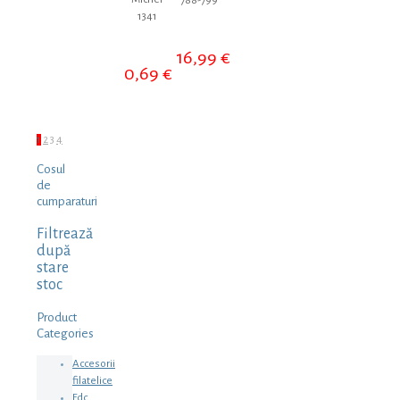
788-799
1341
16,99
€
0,69
€
1
2
3
4
Cosul
de
cumparaturi
Filtrează
după
stare
stoc
Product
Categories
Accesorii
filatelice
Fdc