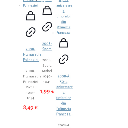
2008-
2008-
Sport.
Frumusetile
Polineziei.
2008-
Sport.
2008-
Michel
2008-A
Frumusetile
1040-
50-a
Polineziei.
1041
aniversare
Michel
1,99
€
a
1043-
timbrelor
1054
din
8,49
€
Polinezia
Franceza.
2008-A