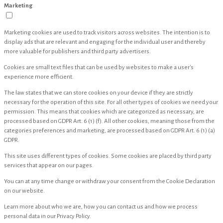
Marketing
Marketing cookies are used to track visitors across websites. The intention is to
display ads that are relevant and engaging for the individual user and thereby
more valuable for publishers and third party advertisers.
Cookies are small text files that can be used by websites to make a user's
experience more efficient.
The law states that we can store cookies on your device if they are strictly
necessary for the operation of this site. For all other types of cookies we need your
permission. This means that cookies which are categorized as necessary, are
processed based on GDPR Art. 6 (1) (f). All other cookies, meaning those from the
categories preferences and marketing, are processed based on GDPR Art. 6 (1) (a)
GDPR.
This site uses different types of cookies. Some cookies are placed by third party
services that appear on our pages.
You can at any time change or withdraw your consent from the Cookie Declaration
on our website.
Learn more about who we are, how you can contact us and how we process
personal data in our Privacy Policy.