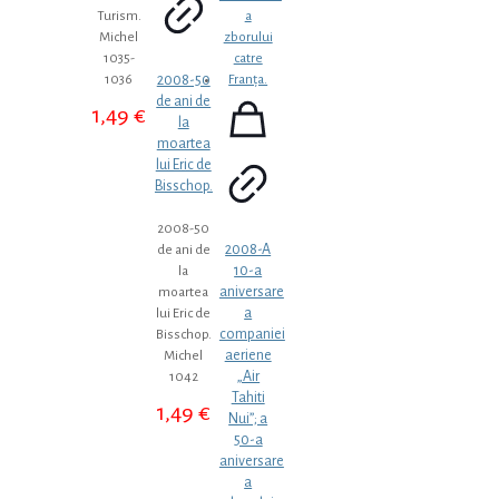
Turism.
Michel
1035-
2008-50
1036
de ani de
1,49
€
la
moartea
lui Eric de
Bisschop.
2008-50
2008-A
de ani de
10-a
la
aniversare
moartea
a
lui Eric de
companiei
Bisschop.
aeriene
Michel
„Air
1042
Tahiti
1,49
€
Nui”; a
50-a
aniversare
a