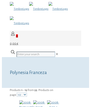
0
0,00 €
✕
Polynesia Franceza
Products
1 - 15
from
55
. Products on
page