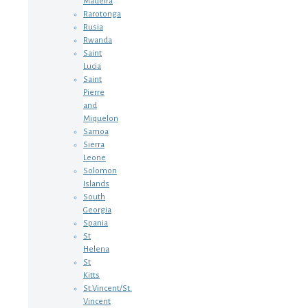
Madeira
Rarotonga
Rusia
Rwanda
Saint
Lucia
Saint
Pierre
and
Miquelon
Samoa
Sierra
Leone
Solomon
Islands
South
Georgia
Spania
St
Helena
St
Kitts
St.Vincent/St.
Vincent