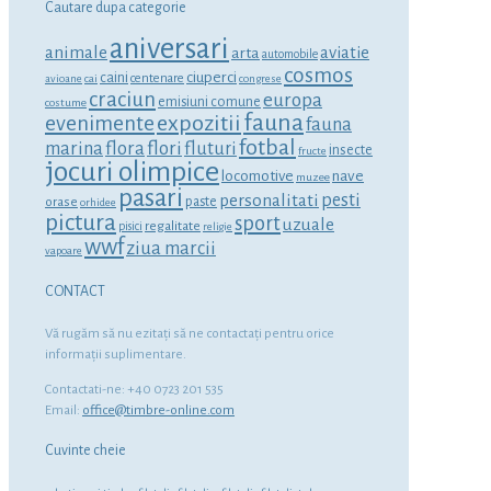
Cautare dupa categorie
aniversari
animale
aviatie
arta
automobile
cosmos
ciuperci
caini
centenare
avioane
cai
congrese
craciun
europa
emisiuni comune
costume
fauna
expozitii
evenimente
fauna
fotbal
marina
flora
flori
fluturi
insecte
fructe
jocuri olimpice
locomotive
nave
muzee
pasari
personalitati
pesti
orase
paste
orhidee
pictura
sport
uzuale
regalitate
pisici
religie
wwf
ziua marcii
vapoare
CONTACT
Vă rugăm să nu ezitaţi să ne contactaţi pentru orice
informaţii suplimentare.
Contactati-ne: +40 0723 201 535
Email:
office@timbre-online.com
Cuvinte cheie