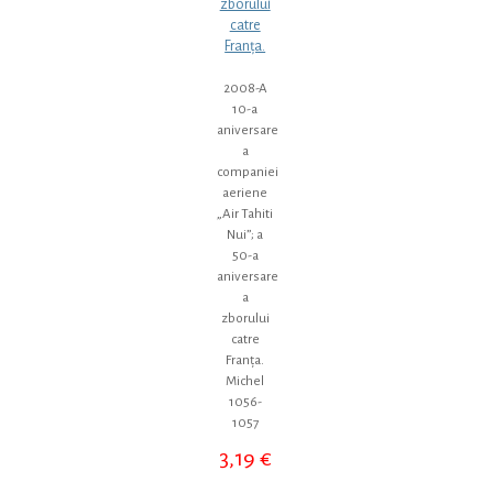
zborului
catre
Franța.
2008-A
10-a
aniversare
a
companiei
aeriene
„Air Tahiti
Nui”; a
50-a
aniversare
a
zborului
catre
Franța.
Michel
1056-
1057
3,19
€