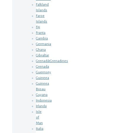
Falkland
Islands
Faroe
Islands
Fiji
Franta
Gambia
Germania
Ghana
Gibraltar
Grenad&Grenadines
Grenada
Guernsey
Guineea
Guineea
Biisau
Guyana
Indonesia
Irlanda
Isle
of
Man
Italia