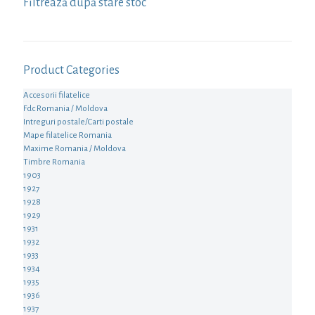
Filtrează după stare stoc
Product Categories
Accesorii filatelice
Fdc Romania / Moldova
Intreguri postale/Carti postale
Mape filatelice Romania
Maxime Romania / Moldova
Timbre Romania
1903
1927
1928
1929
1931
1932
1933
1934
1935
1936
1937