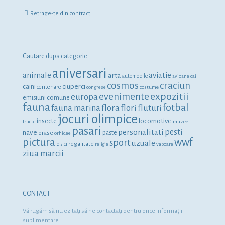
Retrage-te din contract
Cautare dupa categorie
aniversari
animale
aviatie
arta
automobile
avioane
cai
cosmos
craciun
ciuperci
caini
centenare
congrese
costume
expozitii
evenimente
europa
emisiuni comune
fauna
fotbal
fauna marina
flora
flori
fluturi
jocuri olimpice
locomotive
insecte
fructe
muzee
pasari
personalitati
pesti
nave
orase
paste
orhidee
pictura
wwf
sport
uzuale
regalitate
pisici
religie
vapoare
ziua marcii
CONTACT
Vă rugăm să nu ezitaţi să ne contactaţi pentru orice informaţii
suplimentare.