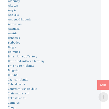
Alderney
Alte tari
Anglia
Anguilla
Antigua&Barbuda
Ascension
Australia
Austria
Bahamas
Barbados
Belgia
Bermuda
British Antartic Teritory
British Indian Ocean Territory
British Virgin Islands
Bulgaria
Burundi
Cayman Islands
Cehoslovacia
EUR
Central African Reublic
Christmas Island
Cokos Islands
Comores
Congo