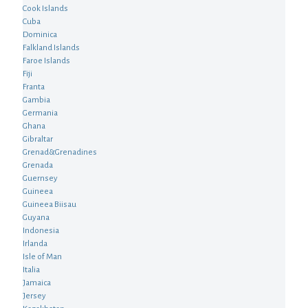
Cook Islands
Cuba
Dominica
Falkland Islands
Faroe Islands
Fiji
Franta
Gambia
Germania
Ghana
Gibraltar
Grenad&Grenadines
Grenada
Guernsey
Guineea
Guineea Biisau
Guyana
Indonesia
Irlanda
Isle of Man
Italia
Jamaica
Jersey