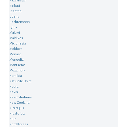
Kazakhstan
Kiribati
Lesotho
Liberia
Liechtenstein
Lybia
Malawi
Maldives
Micronesia
Moldova
Monaco
Mongolia
Montserat
Mozambik
Namibia
Natiunile Unite
Nauru
Nevis
New Caledonie
New Zeeland
Nicaragua
Niuafo`ou
Niue
Nord Koreea