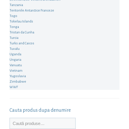
Tanzania
Teritoriile Antarctice Franceze
Togo
Tokelau Islands
Tonga
Tristan da Cunha
Turcia
Turks and Caicos
Tuvalu
Uganda
Ungaria
Vanuatu
Vietnam
Yugoslavia
Zimbabwe
WWF
Cauta produs dupa denumire
Caută
după: