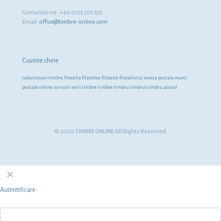
Contactati-ne: +40 0723 201 535
Email:
office@timbre-online.com
Cuvinte cheie
colectionari timbre
filatelia
filatelice
filatelie
filatelistul
marca postala
marci
postale
online
scrisori
serii timbre
timbre
timbru
timbrul
timbru postal
© 2020 TIMBRE ONLINE All Rights Reserved.
✕
Autentificare