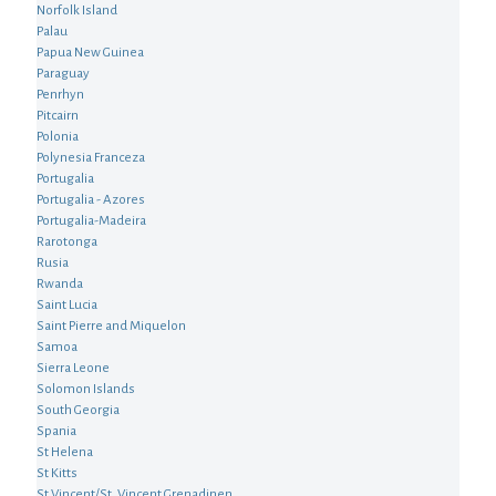
Norfolk Island
Palau
Papua New Guinea
Paraguay
Penrhyn
Pitcairn
Polonia
Polynesia Franceza
Portugalia
Portugalia - Azores
Portugalia-Madeira
Rarotonga
Rusia
Rwanda
Saint Lucia
Saint Pierre and Miquelon
Samoa
Sierra Leone
Solomon Islands
South Georgia
Spania
St Helena
St Kitts
St.Vincent/St. Vincent Grenadinen