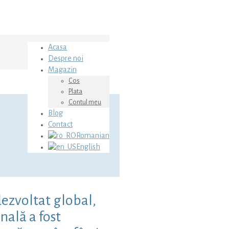
Acasa
Despre noi
Magazin
Cos
Plata
Contul meu
Blog
Contact
Romanian
English
dezvoltat global,
nală a fost