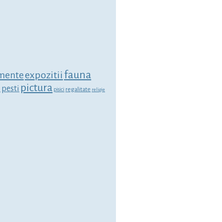
fauna
expozitii
mente
pictura
i
pesti
regalitate
pisici
religie