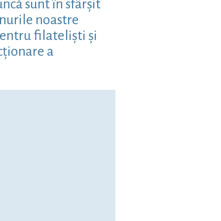
că sunt în sfârșit
nurile noastre
tru filateliști și
cționare a