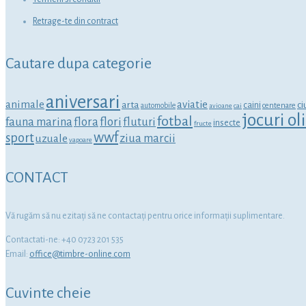
Retrage-te din contract
Cautare dupa categorie
aniversari
animale
aviatie
arta
ci
caini
centenare
automobile
avioane
cai
jocuri o
fotbal
fauna marina
flora
flori
fluturi
insecte
fructe
wwf
sport
ziua marcii
uzuale
vapoare
CONTACT
Vă rugăm să nu ezitaţi să ne contactaţi pentru orice informaţii suplimentare.
Contactati-ne: +40 0723 201 535
Email:
office@timbre-online.com
Cuvinte cheie