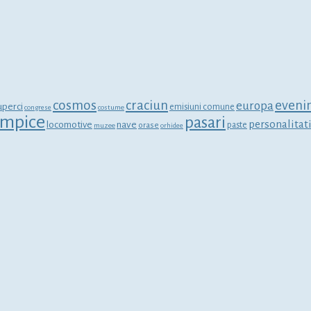
cosmos
craciun
eveni
europa
uperci
emisiuni comune
congrese
costume
limpice
pasari
personalitat
locomotive
nave
orase
paste
muzee
orhidee