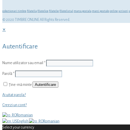
colectionari timbre
filatelia
filatelice
filatelie
filatelistul
marca postala
marci postale
online
scrisori
s
© 2020 TIMBRE ONLINE All Rights Reserved.
✕
Autentificare
Nume utilizator sau email
*
Parolă
*
Autentificare
Ține-mă minte
Ai uitat parola?
Creezi un cont?
Romanian
English
Romanian
Select your currency