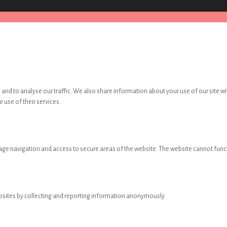
and to analyse our traffic. We also share information about your use of our site wi
 use of their services.
age navigation and access to secure areas of the website. The website cannot func
ebsites by collecting and reporting information anonymously.