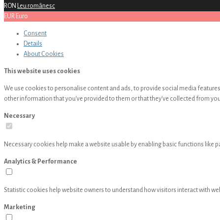
RON
Leu românesc
EUR
Euro
Consent
Details
About
Cookies
This website uses cookies
We use cookies to personalise content and ads, to provide social media features 
other information that you’ve provided to them or that they’ve collected from your
Necessary
Necessary cookies help make a website usable by enabling basic functions like p
Analytics & Performance
Statistic cookies help website owners to understand how visitors interact with w
Marketing