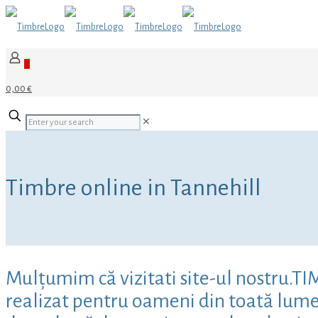
0
0,00 €
✕
Timbre online in Tannehill
Mulțumim că vizitati site-ul nostru.TI
realizat pentru oameni din toată lumea,