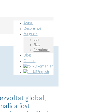
Acasa
Despre noi
Magazin
Cos
Plata
Contul meu
Blog
Contact
Romanian
English
ezvoltat global,
nală a fost