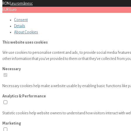
RON
Leu românesc
EUR
Euro
Consent
Details
About
Cookies
This website uses cookies
We use cookies to personalise content and ads, to provide social media features 
other information that you’ve provided to them or that they’ve collected from your
Necessary
Necessary cookies help make a website usable by enabling basic functions like p
Analytics & Performance
Statistic cookies help website owners to understand how visitors interact with w
Marketing