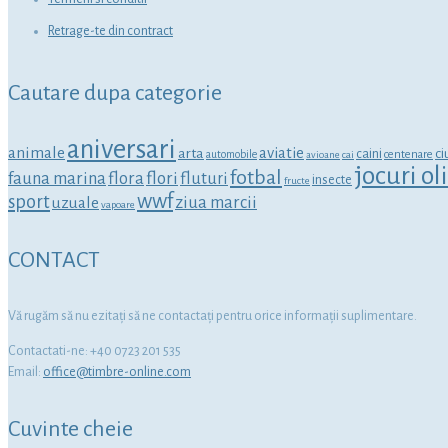
Retrage-te din contract
Cautare dupa categorie
aniversari
animale
aviatie
arta
ci
caini
centenare
automobile
avioane
cai
jocuri o
fotbal
fauna marina
flora
flori
fluturi
insecte
fructe
wwf
sport
ziua marcii
uzuale
vapoare
CONTACT
Vă rugăm să nu ezitaţi să ne contactaţi pentru orice informaţii suplimentare.
Contactati-ne: +40 0723 201 535
Email:
office@timbre-online.com
Cuvinte cheie