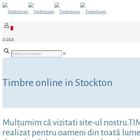
0
0,00 €
✕
Timbre online in Stockton
Mulțumim că vizitati site-ul nostru.T
realizat pentru oameni din toată lumea,