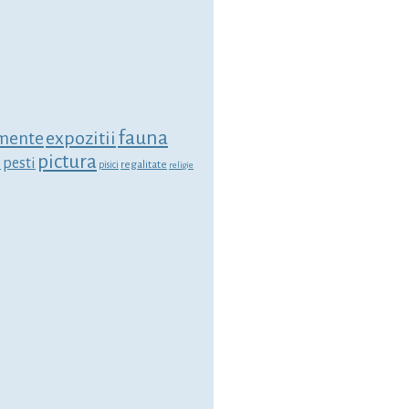
fauna
expozitii
mente
pictura
i
pesti
regalitate
pisici
religie