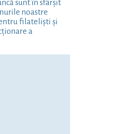
că sunt în sfârșit
nurile noastre
tru filateliști și
cționare a