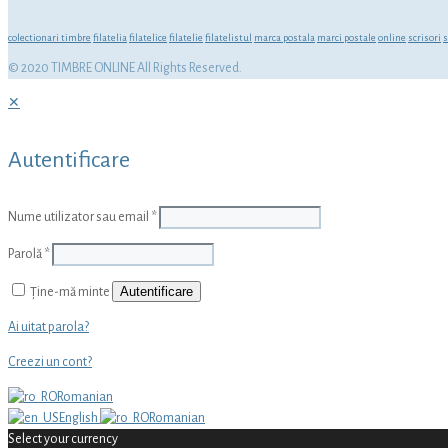
colectionari timbre
filatelia
filatelice
filatelie
filatelistul
marca postala
marci postale
online
scrisori
s
© 2020 TIMBRE ONLINE All Rights Reserved.
✕
Autentificare
Nume utilizator sau email
*
Parolă
*
Autentificare
Ține-mă minte
Ai uitat parola?
Creezi un cont?
Romanian
English
Romanian
Select your currency