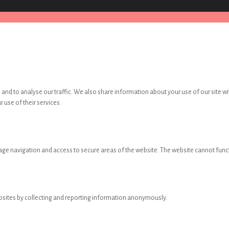
and to analyse our traffic. We also share information about your use of our site wi
 use of their services.
age navigation and access to secure areas of the website. The website cannot func
ebsites by collecting and reporting information anonymously.