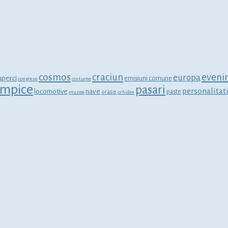
cosmos
craciun
eveni
europa
uperci
emisiuni comune
congrese
costume
limpice
pasari
personalitat
locomotive
nave
orase
paste
muzee
orhidee