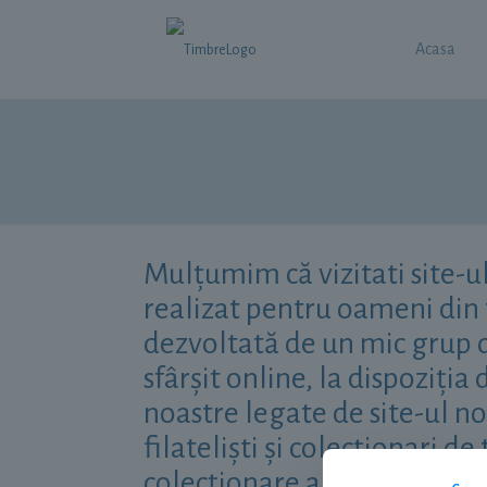
Acasa
Mulțumim că vizitati site-u
realizat pentru oameni din t
dezvoltată de un mic grup d
sfârșit online, la dispoziț
noastre legate de site-ul n
filateliști și colecționari d
colecționare a timbrelor.