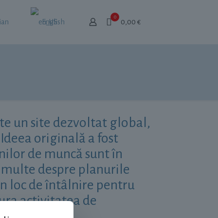
0
ian
English
0,00 €
e un site dezvoltat global,
Ideea originală a fost
nilor de muncă sunt în
i multe despre planurile
 loc de întâlnire pentru
șura activitatea de