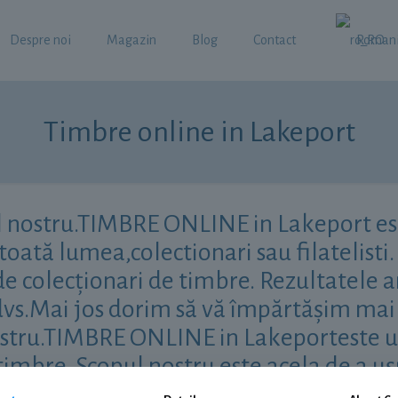
Despre noi
Magazin
Blog
Contact
Roman
Timbre online in Lakeport
l nostru.TIMBRE ONLINE in Lakeport est
oată lumea,colectionari sau filatelisti. 
e colecționari de timbre. Rezultatele a
ia dvs.Mai jos dorim să vă împărtășim ma
ostru.TIMBRE ONLINE in Lakeporteste un
e timbre. Scopul nostru este acela de a u