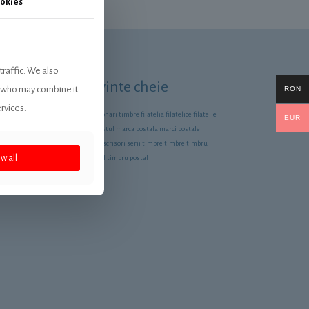
okies
traffic. We also
Cuvinte cheie
rs who may combine it
RON
rvices.
aţi să ne
colectionari timbre
filatelia
filatelice
filatelie
EUR
rice informaţii
filatelistul
marca postala
marci postale
online
scrisori
serii timbre
timbre
timbru
w all
timbrul
timbru postal
 0723 201 535
bre-online.com