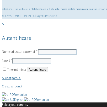
colectionari timbre
filatelia
filatelice
filatelie
filatelistul
marca postala
marci postale
online
scrisori
s
© 2020 TIMBRE ONLINE All Rights Reserved.
✕
Autentificare
Nume utilizator sau email
*
Parolă
*
Autentificare
Ține-mă minte
Ai uitat parola?
Creezi un cont?
Romanian
English
Romanian
Select your currency