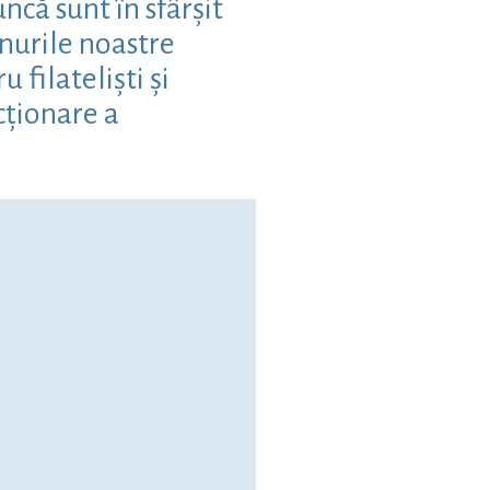
că sunt în sfârșit
nurile noastre
filateliști și
cționare a