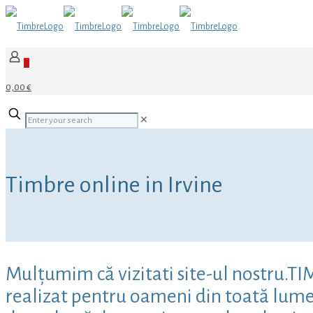
0
0,00 €
✕
Timbre online in Irvine
Mulțumim că vizitati site-ul nostru.TI
realizat pentru oameni din toată lumea,