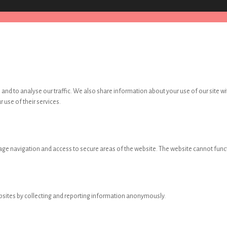
and to analyse our traffic. We also share information about your use of our site wi
 use of their services.
age navigation and access to secure areas of the website. The website cannot func
ebsites by collecting and reporting information anonymously.