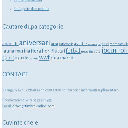
Retrage-te din contract
Cautare dupa categorie
aniversari
animale
aviatie
arta
ci
caini
centenare
automobile
avioane
cai
jocuri o
fotbal
fauna marina
flora
flori
fluturi
insecte
fructe
wwf
sport
ziua marcii
uzuale
vapoare
CONTACT
Vă rugăm să nu ezitaţi să ne contactaţi pentru orice informaţii suplimentare.
Contactati-ne: +40 0723 201 535
Email:
office@timbre-online.com
Cuvinte cheie