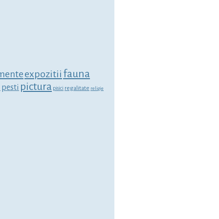
fauna
expozitii
mente
pictura
i
pesti
regalitate
pisici
religie