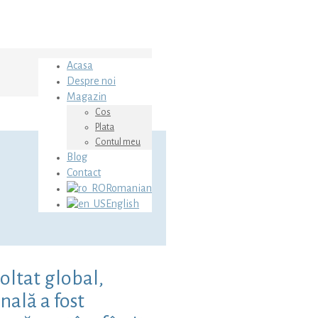
Acasa
Despre noi
Magazin
Cos
Plata
Contul meu
Blog
Contact
Romanian
English
oltat global,
nală a fost