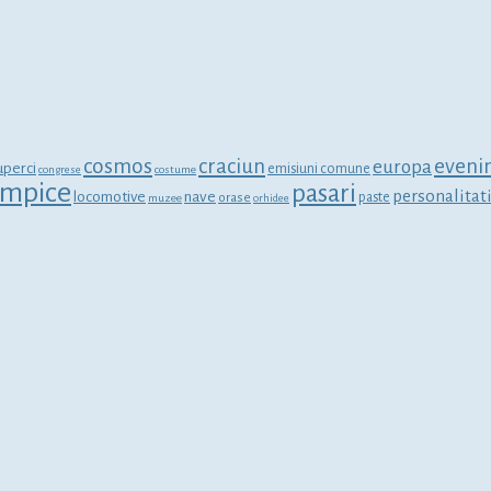
cosmos
craciun
eveni
europa
uperci
emisiuni comune
congrese
costume
limpice
pasari
personalitat
locomotive
nave
orase
paste
muzee
orhidee