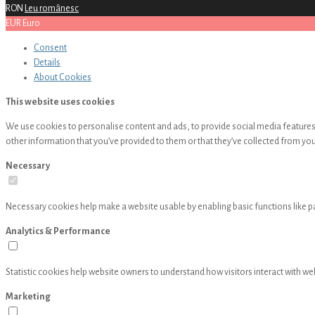
RON
Leu românesc
EUR
Euro
Consent
Details
About
Cookies
This website uses cookies
We use cookies to personalise content and ads, to provide social media features 
other information that you’ve provided to them or that they’ve collected from your
Necessary
Necessary cookies help make a website usable by enabling basic functions like p
Analytics & Performance
Statistic cookies help website owners to understand how visitors interact with w
Marketing