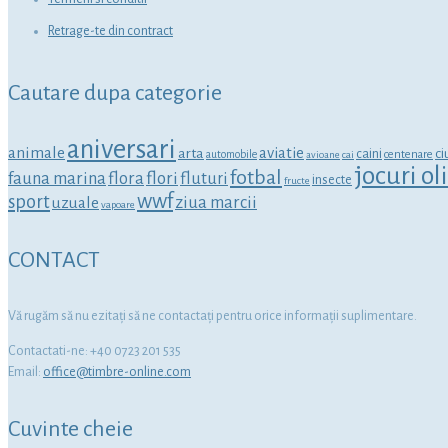
Retrage-te din contract
Cautare dupa categorie
aniversari
animale
aviatie
arta
ci
caini
centenare
automobile
avioane
cai
jocuri o
fotbal
fauna marina
flora
flori
fluturi
insecte
fructe
wwf
sport
ziua marcii
uzuale
vapoare
CONTACT
Vă rugăm să nu ezitaţi să ne contactaţi pentru orice informaţii suplimentare.
Contactati-ne: +40 0723 201 535
Email:
office@timbre-online.com
Cuvinte cheie