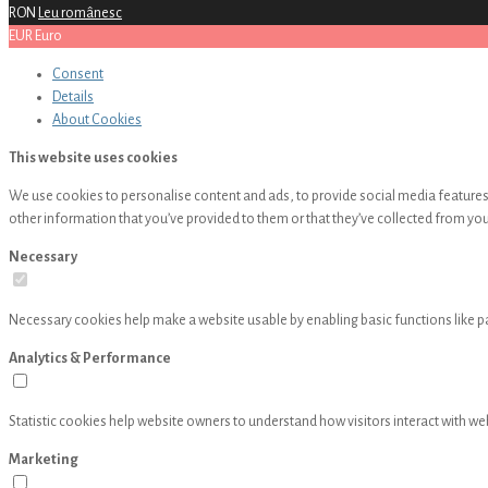
RON
Leu românesc
EUR
Euro
Consent
Details
About
Cookies
This website uses cookies
We use cookies to personalise content and ads, to provide social media features 
other information that you’ve provided to them or that they’ve collected from your
Necessary
Necessary cookies help make a website usable by enabling basic functions like p
Analytics & Performance
Statistic cookies help website owners to understand how visitors interact with w
Marketing