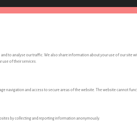
and to analyse our traffic. We also share information about your use of our site wi
 use of their services.
age navigation and access to secure areas of the website. The website cannot func
ebsites by collecting and reporting information anonymously.