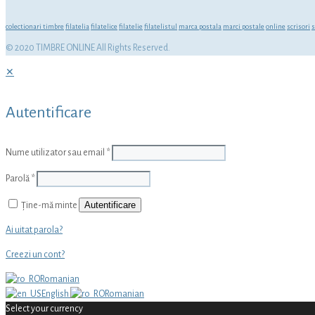
colectionari timbre
filatelia
filatelice
filatelie
filatelistul
marca postala
marci postale
online
scrisori
s
© 2020 TIMBRE ONLINE All Rights Reserved.
✕
Autentificare
Nume utilizator sau email
*
Parolă
*
Autentificare
Ține-mă minte
Ai uitat parola?
Creezi un cont?
Romanian
English
Romanian
Select your currency