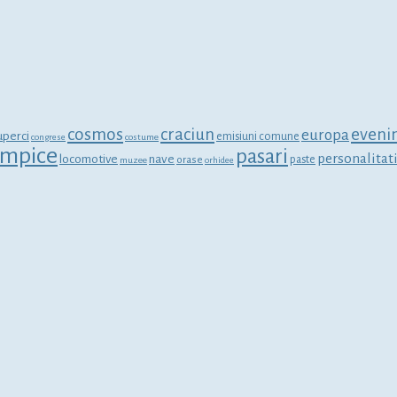
cosmos
craciun
eveni
europa
uperci
emisiuni comune
congrese
costume
limpice
pasari
personalitat
locomotive
nave
orase
paste
muzee
orhidee