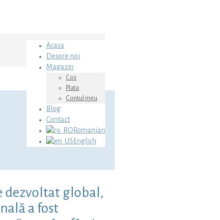
Acasa
Despre noi
Magazin
Cos
Plata
Contul meu
Blog
Contact
Romanian
English
e dezvoltat global,
nală a fost