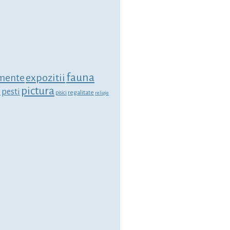
fauna
expozitii
mente
pictura
i
pesti
regalitate
pisici
religie