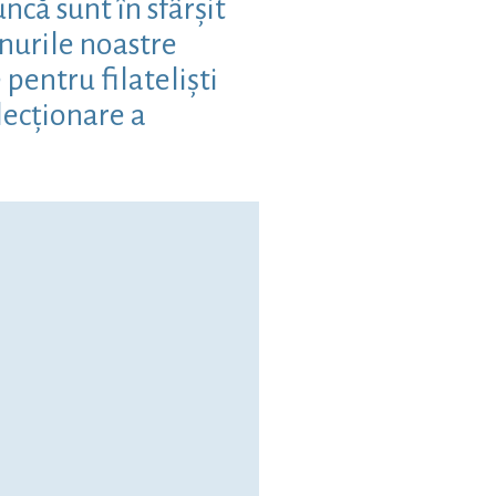
că sunt în sfârșit
nurile noastre
pentru filateliști
lecționare a