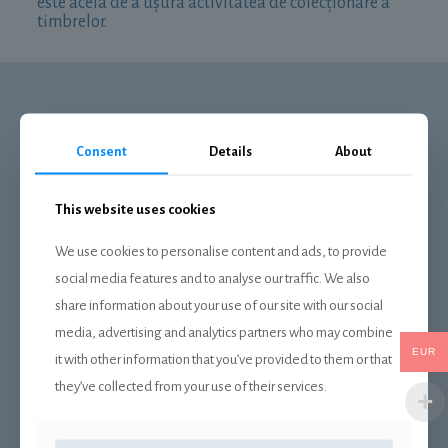
este acela de a ușura activitatea de colecționare a
timbrelor.
Consent
Details
About
This website uses cookies
DESPRE NOI
We use cookies to personalise content and ads, to provide
Livrare
social media features and to analyse our traffic. We also
Plata
share information about your use of our site with our social
Politica de confidentialitate
media, advertising and analytics partners who may combine
EUR
it with other information that you’ve provided to them or that
Termeni si conditii
they’ve collected from your use of their services.
Retrage-te din contract