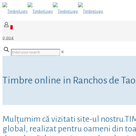
0
0,00 €
✕
Timbre online in Ranchos de Tao
Mulțumim că vizitati site-ul nostru.T
global, realizat pentru oameni din toat