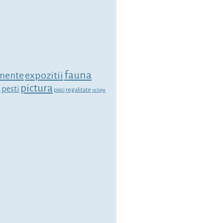
fauna
expozitii
mente
pictura
i
pesti
regalitate
pisici
religie