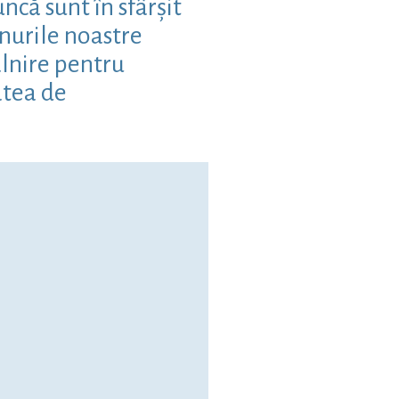
că sunt în sfârșit
nurile noastre
lnire pentru
atea de