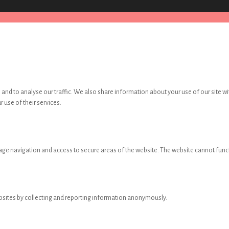
and to analyse our traffic. We also share information about your use of our site wi
 use of their services.
age navigation and access to secure areas of the website. The website cannot func
ebsites by collecting and reporting information anonymously.