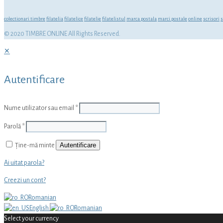
colectionari timbre
filatelia
filatelice
filatelie
filatelistul
marca postala
marci postale
online
scrisori
s
© 2020 TIMBRE ONLINE All Rights Reserved.
✕
Autentificare
Nume utilizator sau email
*
Parolă
*
Autentificare
Ține-mă minte
Ai uitat parola?
Creezi un cont?
Romanian
English
Romanian
Select your currency