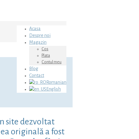
Acasa
Despre noi
Magazin
Cos
Plata
Contul meu
Blog
Contact
Romanian
English
n site dezvoltat
ea originală a fost