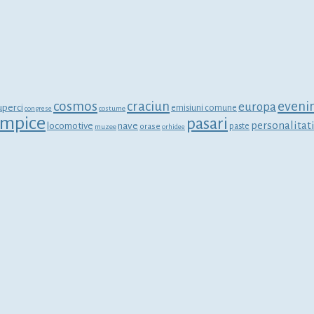
cosmos
craciun
eveni
europa
uperci
emisiuni comune
congrese
costume
limpice
pasari
personalitat
locomotive
nave
orase
paste
muzee
orhidee