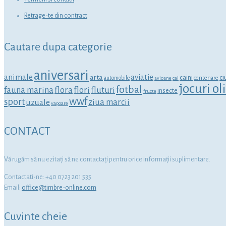
Retrage-te din contract
Cautare dupa categorie
aniversari
animale
aviatie
arta
ci
caini
centenare
automobile
avioane
cai
jocuri o
fotbal
fauna marina
flora
flori
fluturi
insecte
fructe
wwf
sport
ziua marcii
uzuale
vapoare
CONTACT
Vă rugăm să nu ezitaţi să ne contactaţi pentru orice informaţii suplimentare.
Contactati-ne: +40 0723 201 535
Email:
office@timbre-online.com
Cuvinte cheie