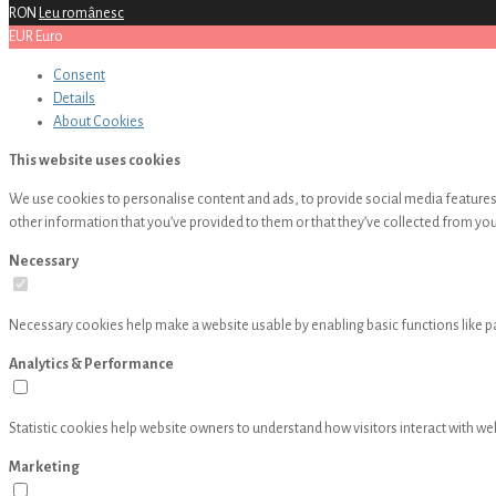
RON
Leu românesc
EUR
Euro
Consent
Details
About
Cookies
This website uses cookies
We use cookies to personalise content and ads, to provide social media features 
other information that you’ve provided to them or that they’ve collected from your
Necessary
Necessary cookies help make a website usable by enabling basic functions like p
Analytics & Performance
Statistic cookies help website owners to understand how visitors interact with w
Marketing