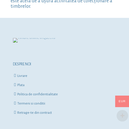
este acela de a ușura activitatea de colecționare a
timbrelor.
DESPRE NOI
Livrare
Plata
Politica de confidentialitate
EUR
Termeni si conditii
Retrage-te din contract