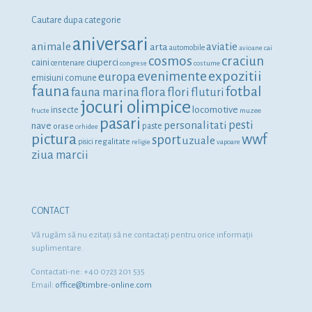
Cautare dupa categorie
aniversari
animale
aviatie
arta
automobile
avioane
cai
cosmos
craciun
ciuperci
caini
centenare
congrese
costume
expozitii
evenimente
europa
emisiuni comune
fauna
fotbal
fauna marina
flora
flori
fluturi
jocuri olimpice
locomotive
insecte
fructe
muzee
pasari
personalitati
pesti
nave
orase
paste
orhidee
pictura
wwf
sport
uzuale
regalitate
pisici
religie
vapoare
ziua marcii
CONTACT
Vă rugăm să nu ezitaţi să ne contactaţi pentru orice informaţii
suplimentare.
Contactati-ne: +40 0723 201 535
Email:
office@timbre-online.com