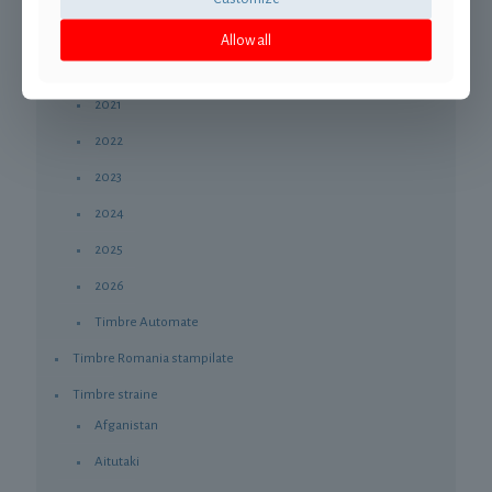
2019
Allow all
2020
2021
2022
2023
2024
2025
2026
Timbre Automate
Timbre Romania stampilate
Timbre straine
Afganistan
Aitutaki