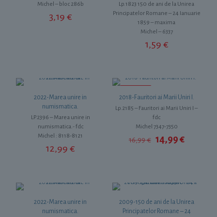
Michel – bloc 286b
Lp.1823 150 de ani de la Unirea
Principatelor Romane – 24 Ianuarie
3,19
€
1859 – maxima
Michel – 6337
1,59
€
REDUCERI
2022-Marea unire in
2018-Fauritori ai Marii Uniri I.
numismatica.
Lp.2185 – Fauritori ai Marii Uniri I –
LP.2396 – Marea unire in
fdc
numismatica.- fdc
Michel 7347-7350
Michel : 8118-8121
Prețul
Prețul
14,99
€
16,99
€
inițial
curent
12,99
€
a
este:
fost:
14,99 €.
16,99 €.
2022-Marea unire in
2009-150 de ani de la Unirea
numismatica.
Principatelor Romane – 24