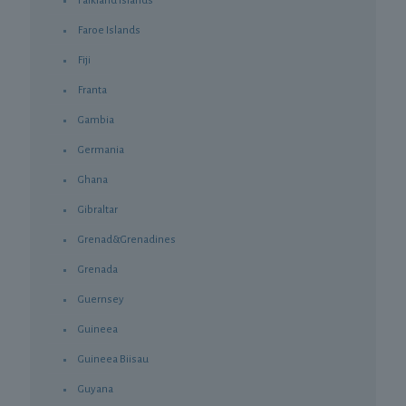
Falkland Islands
Faroe Islands
Fiji
Franta
Gambia
Germania
Ghana
Gibraltar
Grenad&Grenadines
Grenada
Guernsey
Guineea
Guineea Biisau
Guyana