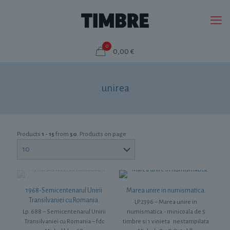
0
0,00 €
unirea
Products
1 - 15
from
50
. Products on page
1968-Semicentenarul Unirii
Marea unire in numismatica.
Transilvaniei cu Romania.
LP.2396 – Marea unire in
Lp. 688 – Semicentenarul Unirii
numismatica.- minicoala de 5
Transilvaniei cu Romania – fdc
timbre si 1 vinieta nestampilata