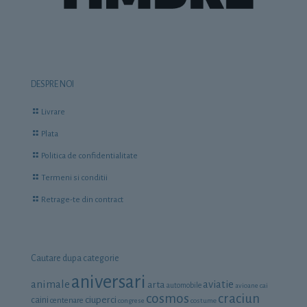
DESPRE NOI
Livrare
Plata
Politica de confidentialitate
Termeni si conditii
Retrage-te din contract
Cautare dupa categorie
aniversari
animale
aviatie
arta
automobile
avioane
cai
cosmos
craciun
ciuperci
caini
centenare
congrese
costume