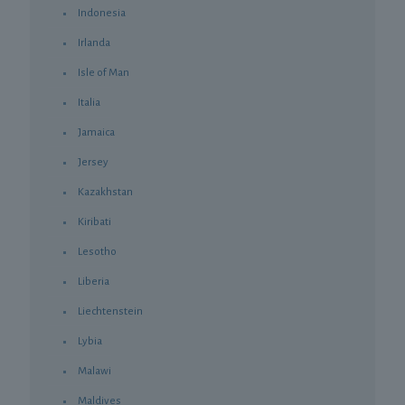
Indonesia
Irlanda
Isle of Man
Italia
Jamaica
Jersey
Kazakhstan
Kiribati
Lesotho
Liberia
Liechtenstein
Lybia
Malawi
Maldives