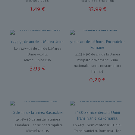
Michel bloc 68
Michel : 8118-8121 klb
1,49
€
33,99
€
1993-75 de ani de la Marea Unire.
90 de ani de la Unirea Pricipatelor
Romane
Lp. 1329 – 75 de ani de la Marea
Unire – colita
Lp.251- 90 de ani de la Unirea
Michel – bloc 286
Pricipatelor Romane- Ziua
nationala.- serie nestampilata
3,99
€
hel 1178
0,29
€
10 de ani de la unirea Basarabiei.
1968-Semicentenarul Unirii
Transilvaniei cu Romania.
Lp. 78 – 10 de ani de la unirea
Basarabiei. – serie nestampilata
Lp. 687 – Semicentenarul Unirii
Michel 329-335
Transilvaniei cu Romania – fdc