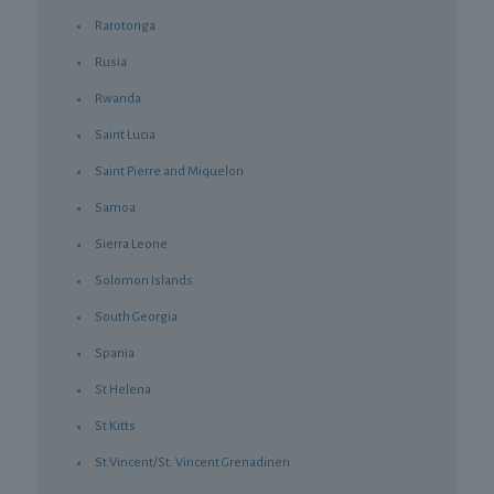
Rarotonga
Rusia
Rwanda
Saint Lucia
Saint Pierre and Miquelon
Samoa
Sierra Leone
Solomon Islands
South Georgia
Spania
St Helena
St Kitts
St.Vincent/St. Vincent Grenadinen