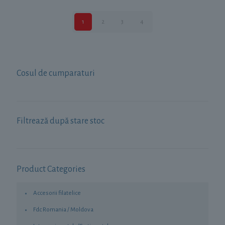
1
2
3
4
Cosul de cumparaturi
Filtrează după stare stoc
Product Categories
Accesorii filatelice
Fdc Romania / Moldova