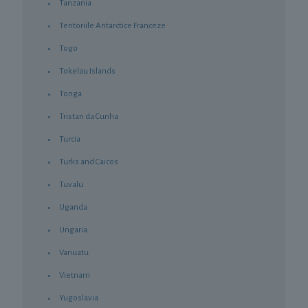
Tanzania
Teritoriile Antarctice Franceze
Togo
Tokelau Islands
Tonga
Tristan da Cunha
Turcia
Turks and Caicos
Tuvalu
Uganda
Ungaria
Vanuatu
Vietnam
Yugoslavia