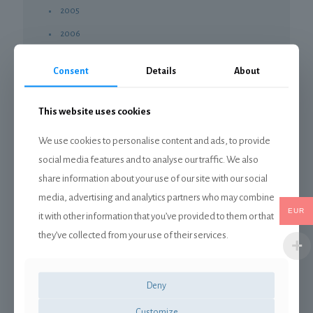
2005
2006
2007
Consent
Details
About
2008
2009
This website uses cookies
2010
We use cookies to personalise content and ads, to provide
2011
social media features and to analyse our traffic. We also
2012
share information about your use of our site with our social
2013
media, advertising and analytics partners who may combine
EUR
it with other information that you’ve provided to them or that
2014
they’ve collected from your use of their services.
2015
2016
Deny
2017
2018
Customize