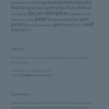
expozitii
evenimente
europa
emisiuni comune
fauna
fotbal
fauna marina
flora
flori
fluturi
jocuri olimpice
locomotive
insecte
fructe
muzee
pasari
personalitati
pesti
nave
orase
paste
orhidee
pictura
wwf
sport
uzuale
regalitate
pisici
religie
vapoare
ziua marcii
CONTACT
Vă rugăm să nu ezitaţi să ne contactaţi pentru orice informaţii
suplimentare.
Contactati-ne: +40 0723 201 535
Email:
office@timbre-online.com
Cuvinte cheie
colectionari timbre
filatelia
filatelice
filatelie
filatelistul
marca postala
marci
postale
online
scrisori
serii timbre
timbre
timbru
timbrul
timbru postal