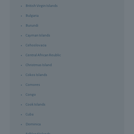
British Virgin Islands
Bulgaria
Burundi
Cayman Islands
Cehoslovacia
Central African Reublic
Christmas Island
Cokos Islands
Comores
Congo
Cook Islands
Cuba
Dominica