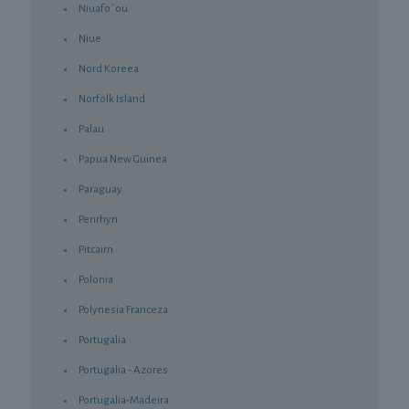
Niuafo`ou
Niue
Nord Koreea
Norfolk Island
Palau
Papua New Guinea
Paraguay
Penrhyn
Pitcairn
Polonia
Polynesia Franceza
Portugalia
Portugalia - Azores
Portugalia-Madeira