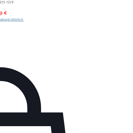
1275-1279
19
€