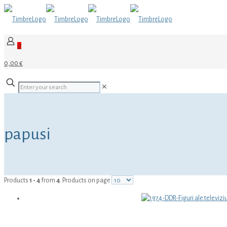
0
0,00 €
✕
papusi
Products
1 - 4
from
4
. Products on page