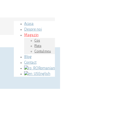
Acasa
Despre noi
Magazin
Cos
Plata
Contul meu
Blog
Contact
Romanian
English