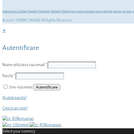
colectionari timbre
filatelia
filatelice
filatelie
filatelistul
marca postala
marci postale
online
scrisori
s
© 2020 TIMBRE ONLINE All Rights Reserved.
✕
Autentificare
Nume utilizator sau email
*
Parolă
*
Autentificare
Ține-mă minte
Ai uitat parola?
Creezi un cont?
Romanian
English
Romanian
Select your currency