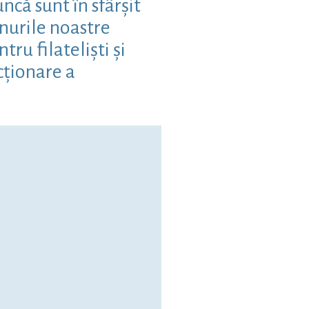
că sunt în sfârșit
nurile noastre
ru filateliști și
cționare a