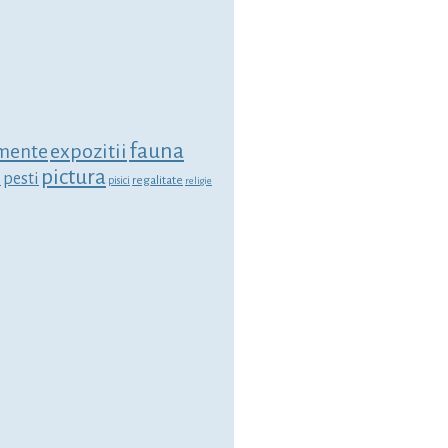
fauna
expozitii
mente
pictura
i
pesti
regalitate
pisici
religie