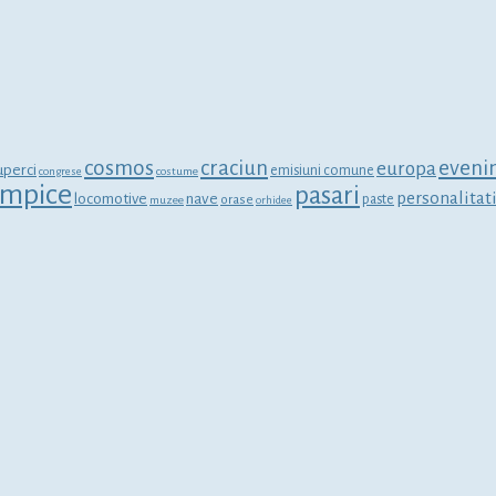
cosmos
craciun
eveni
europa
uperci
emisiuni comune
congrese
costume
limpice
pasari
personalitat
locomotive
nave
orase
paste
muzee
orhidee