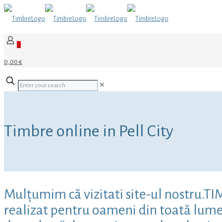
0
0,00 €
✕
Timbre online in Pell City
Mulțumim că vizitati site-ul nostru.TI
realizat pentru oameni din toată lumea,