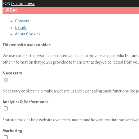
RON
Leu românesc
EUR
Euro
Consent
Details
About
Cookies
This website uses cookies
We use cookies to personalise content and ads, to provide social media features 
other information that you’ve provided to them or that they’ve collected from your
Necessary
Necessary cookies help make a website usable by enabling basic functions like p
Analytics & Performance
Statistic cookies help website owners to understand how visitors interact with w
Marketing