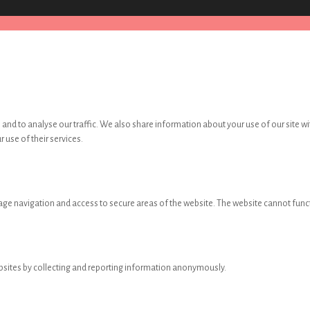
and to analyse our traffic. We also share information about your use of our site wi
 use of their services.
age navigation and access to secure areas of the website. The website cannot func
ebsites by collecting and reporting information anonymously.