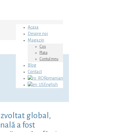
Acasa
Despre noi
Magazin
Cos
Plata
Contul meu
Blog
Contact
Romanian
English
ezvoltat global,
nală a fost