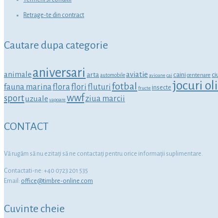
Retrage-te din contract
Cautare dupa categorie
aniversari
animale
aviatie
arta
ci
caini
centenare
automobile
avioane
cai
jocuri o
fotbal
fauna marina
flora
flori
fluturi
insecte
fructe
wwf
sport
ziua marcii
uzuale
vapoare
CONTACT
Vă rugăm să nu ezitaţi să ne contactaţi pentru orice informaţii suplimentare.
Contactati-ne: +40 0723 201 535
Email:
office@timbre-online.com
Cuvinte cheie