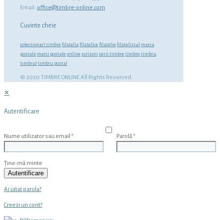
Email:
office@timbre-online.com
Cuvinte cheie
colectionari timbre
filatelia
filatelice
filatelie
filatelistul
marca
postala
marci postale
online
scrisori
serii timbre
timbre
timbru
timbrul
timbru postal
© 2020 TIMBRE ONLINE All Rights Reserved.
✕
Autentificare
Nume utilizator sau email
*
Parolă
*
Ține-mă minte
Autentificare
Ai uitat parola?
Creezi un cont?