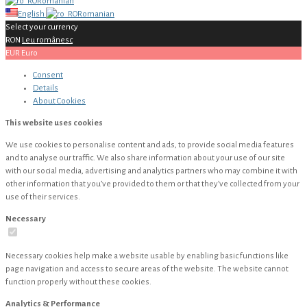
Romanian
English
Romanian
Select your currency
RON
Leu românesc
EUR
Euro
Consent
Details
About
Cookies
This website uses cookies
We use cookies to personalise content and ads, to provide social media features
and to analyse our traffic. We also share information about your use of our site
with our social media, advertising and analytics partners who may combine it with
other information that you’ve provided to them or that they’ve collected from your
use of their services.
Necessary
Necessary cookies help make a website usable by enabling basic functions like
page navigation and access to secure areas of the website. The website cannot
function properly without these cookies.
Analytics & Performance