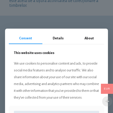
este acela de a ușura activitatea de colecționare a
timbrelor.
Consent
Details
About
This website uses cookies
DESPRE NOI
We use cookies to personalise content and ads, to provide
Livrare
social media features and to analyse our traffic. We also
Plata
share information about your use of our site with our social
Politica de confidentialitate
media, advertising and analytics partners who may combine
EUR
it with other information that you’ve provided to them or that
Termeni si conditii
they’ve collected from your use of their services.
Retrage-te din contract