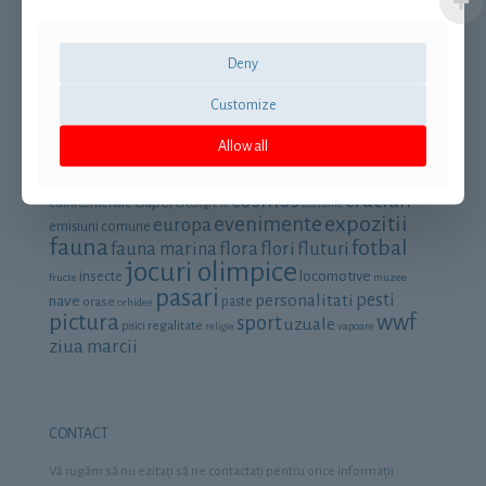
Termeni si conditii
Retrage-te din contract
Deny
Customize
Cautare dupa categorie
Allow all
aniversari
animale
aviatie
arta
automobile
avioane
cai
cosmos
craciun
ciuperci
caini
centenare
congrese
costume
expozitii
evenimente
europa
emisiuni comune
fauna
fotbal
fauna marina
flora
flori
fluturi
jocuri olimpice
locomotive
insecte
fructe
muzee
pasari
personalitati
pesti
nave
orase
paste
orhidee
pictura
wwf
sport
uzuale
regalitate
pisici
religie
vapoare
ziua marcii
CONTACT
Vă rugăm să nu ezitaţi să ne contactaţi pentru orice informaţii