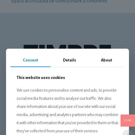
ușura activitatea de colecționare a timbrelor.
Consent
Details
About
This website uses cookies
We use cookies to personalise content and ads, to provide
DESPRE NOI
social media features and to analyse our traffic. We also
share information about your use of our site with our social
Livrare
media, advertising and analytics partners who may combine
Plata
EUR
it with other information that you’ve provided to them or that
Politica de confidentialitate
they’ve collected from your use of their services.