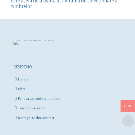
este acela de a ușura activitatea de colecționare a
timbrelor.
DESPRE NOI
Livrare
Plata
Politica de confidentialitate
EUR
Termeni si conditii
Retrage-te din contract