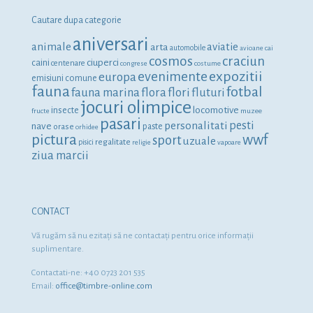
Cautare dupa categorie
aniversari
animale
aviatie
arta
automobile
avioane
cai
cosmos
craciun
ciuperci
caini
centenare
congrese
costume
expozitii
evenimente
europa
emisiuni comune
fauna
fotbal
fauna marina
flora
flori
fluturi
jocuri olimpice
locomotive
insecte
fructe
muzee
pasari
personalitati
pesti
nave
orase
paste
orhidee
pictura
wwf
sport
uzuale
regalitate
pisici
religie
vapoare
ziua marcii
CONTACT
Vă rugăm să nu ezitaţi să ne contactaţi pentru orice informaţii
suplimentare.
Contactati-ne: +40 0723 201 535
Email:
office@timbre-online.com