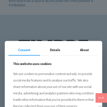
este acela de a ușura activitatea de colecționare a
timbrelor.
Consent
Details
About
This website uses cookies
We use cookies to personalise content and ads, to provide
social media features and to analyse our traffic. We also
DESPRE NOI
share information about your use of our site with our social
Livrare
media, advertising and analytics partners who may combine
EUR
Plata
it with other information that you’ve provided to them or that
they’ve collected from your use of their services.
Politica de confidentialitate