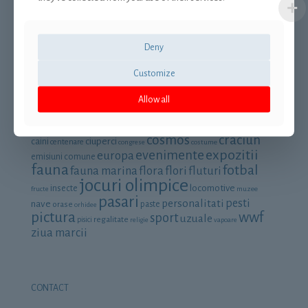
Termeni si conditii
Retrage-te din contract
Deny
Customize
Allow all
Cautare dupa categorie
aniversari
animale
aviatie
arta
automobile
avioane
cai
cosmos
craciun
ciuperci
caini
centenare
congrese
costume
expozitii
evenimente
europa
emisiuni comune
fauna
fotbal
fauna marina
flora
flori
fluturi
jocuri olimpice
locomotive
insecte
fructe
muzee
pasari
personalitati
pesti
nave
orase
paste
orhidee
pictura
wwf
sport
uzuale
regalitate
pisici
religie
vapoare
ziua marcii
CONTACT