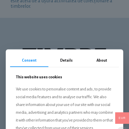
este acela de a ușura activitatea de colecționare a
timbrelor.
Consent
Details
About
This website uses cookies
We use cookies to personalise content and ads, to provide
social media features and to analyse our traffic. We also
DESPRE NOI
share information about your use of our site with our social
Livrare
media, advertising and analytics partners who may combine
EUR
Plata
it with other information that you’ve provided to them or that
they’ve collected from your use of their services.
Politica de confidentialitate