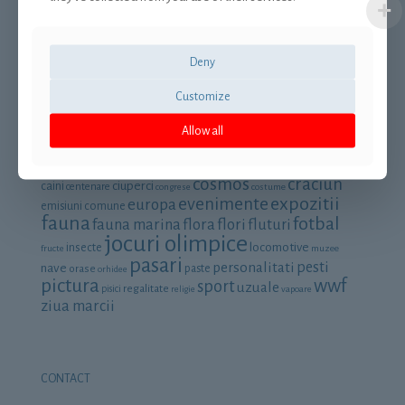
Termeni si conditii
Retrage-te din contract
Deny
Customize
Allow all
Cautare dupa categorie
aniversari
animale
aviatie
arta
automobile
avioane
cai
cosmos
craciun
ciuperci
caini
centenare
congrese
costume
expozitii
evenimente
europa
emisiuni comune
fauna
fotbal
fauna marina
flora
flori
fluturi
jocuri olimpice
locomotive
insecte
fructe
muzee
pasari
personalitati
pesti
nave
orase
paste
orhidee
pictura
wwf
sport
uzuale
regalitate
pisici
religie
vapoare
ziua marcii
CONTACT